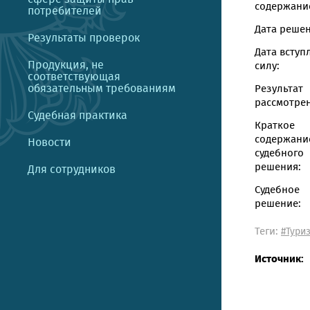
содержание
потребителей
Дата решен
Результаты проверок
Дата вступ
Продукция, не
силу:
соответствующая
обязательным требованиям
Результат
рассмотрен
Судебная практика
Краткое
содержани
Новости
судебного
решения:
Для сотрудников
Судебное
решение:
Теги:
#Тури
Источник: