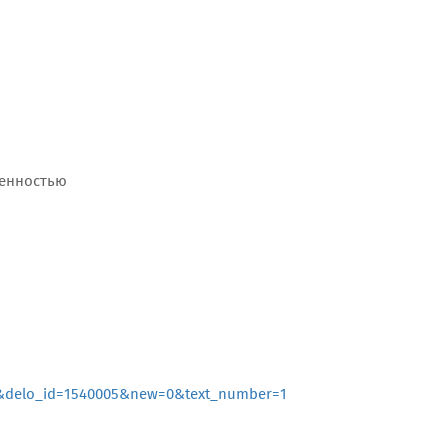
венностью
delo_id=1540005&new=0&text_number=1