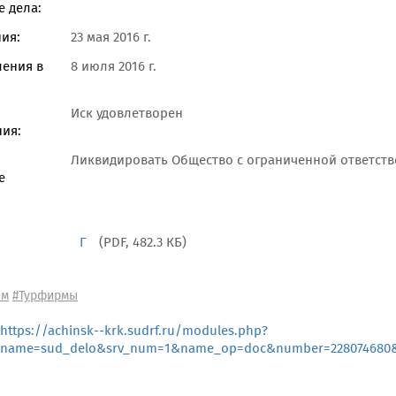
 дела:
ия:
23 мая 2016 г.
ления в
8 июля 2016 г.
Иск удовлетворен
ия:
Ликвидировать Общество с ограниченной ответст
е
Г
(PDF, 482.3 КБ)
зм
#Турфирмы
https://achinsk--krk.sudrf.ru/modules.php?
name=sud_delo&srv_num=1&name_op=doc&number=228074680&