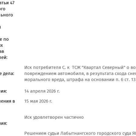
атьи 47
ого
льного
й
е по
ях
ав
лей:
Иск потребителя С. к ТСЖ "Квартал Северный" о 
 дела:
повреждением автомобиля, в результата схода сне
морального вреда, штрафа на основании п. 6 ст. 1
ия:
14 апреля 2026 г.
ления в
15 мая 2026 г.
Иск удовлетворен частично
ия:
Решением судьи Лабытнангского городского суда ЯН