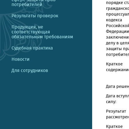
порядке ст
потребителей
гражданск
процессуа
Результаты проверок
кодекса
Российско
Продукция, не
Федерации
соответствующая
обязательным требованиям
заключени
делу в цел
Судебная практика
защиты пр
потребите
Новости
Краткое
содержание
Для сотрудников
Дата решен
Дата вступ
силу:
Результат
рассмотрен
Краткое