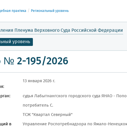
дебная практика
Региональный уровень
ления Пленума Верховного Суда Российской Федерации
льный уровень
 № 2-195/2026
13 января 2026 г.
я:
рган:
судья Лабытнангского городского суда ЯНАО - Попов
потребитель С.
ТСЖ "Квартал Северный"
щий в
Управление Роспотребнадзора по Ямало-Ненецком