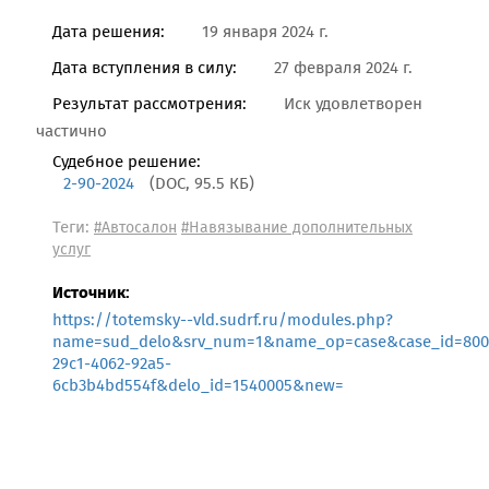
Дата решения:
19 января 2024 г.
Дата вступления в силу:
27 февраля 2024 г.
Результат рассмотрения:
Иск удовлетворен
частично
Судебное решение:
2-90-2024
(DOC, 95.5 КБ)
Теги:
#Автосалон
#Навязывание дополнительных
услуг
Источник:
https://totemsky--vld.sudrf.ru/modules.php?
name=sud_delo&srv_num=1&name_op=case&case_id=8008
29c1-4062-92a5-
6cb3b4bd554f&delo_id=1540005&new=