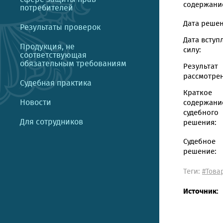
содержание
потребителей
Дата решен
Результаты проверок
Дата вступ
Продукция, не
силу:
соответствующая
обязательным требованиям
Результат
рассмотрен
Судебная практика
Краткое
Новости
содержани
судебного
Для сотрудников
решения:
Судебное
решение:
Теги:
#Това
Источник: