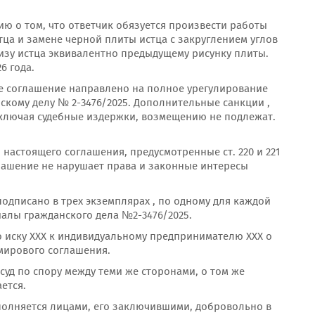
ию о том, что ответчик обязуется произвести работы
ца и замене черной плиты истца с закруглением углов
изу истца эквивалентно предыдущему рисунку плиты.
6 года.
ее соглашение направлено на полное урегулирование
кому делу № 2-3476/2025. Дополнительные санкции ,
включая судебные издержки, возмещению не подлежат.
стоящего соглашения, предусмотренные ст. 220 и 221
лашение не нарушает права и законные интересы
одписано в трех экземплярах , по одному для каждой
иалы гражданского дела №2-3476/2025.
о иску ХХХ к индивидуальному предпринимателю ХХХ о
мирового соглашения.
суд по спору между теми же сторонами, о том же
ется.
полняется лицами, его заключившими, добровольно в