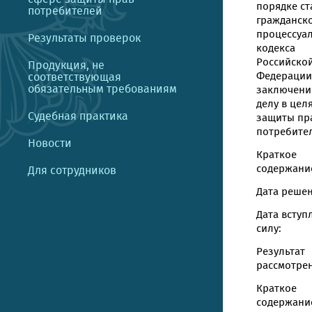
порядке ст
потребителей
гражданск
процессуа
Результаты проверок
кодекса
Российско
Продукция, не
Федерации
соответствующая
обязательным требованиям
заключени
делу в цел
Судебная практика
защиты пр
потребите
Новости
Краткое
содержание
Для сотрудников
Дата решен
Дата вступ
силу:
Результат
рассмотрен
Краткое
содержани