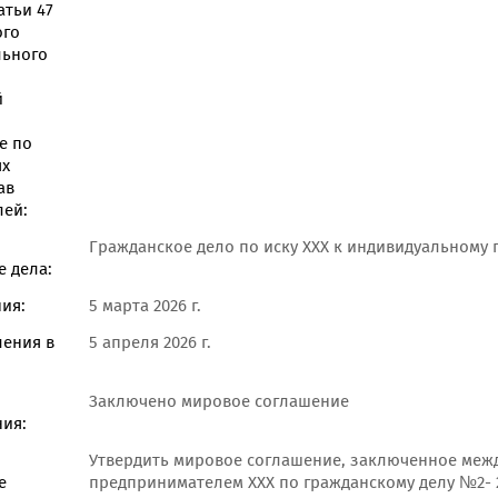
атьи 47
ого
льного
й
е по
ях
ав
лей:
Гражданское дело по иску ХХХ к индивидуальному
 дела:
ия:
5 марта 2026 г.
ления в
5 апреля 2026 г.
Заключено мировое соглашение
ия:
Утвердить мировое соглашение, заключенное межд
е
предпринимателем ХХХ по гражданскому делу №2- 2