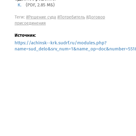
К.
(PDF, 2.85 МБ)
Теги:
#Решение суда
#Потребитель
#Договор
присоединения
Источник:
https://achinsk--krk.sudrf.ru/modules.php?
name=sud_delo&srv_num=1&name_op=doc&number=5518