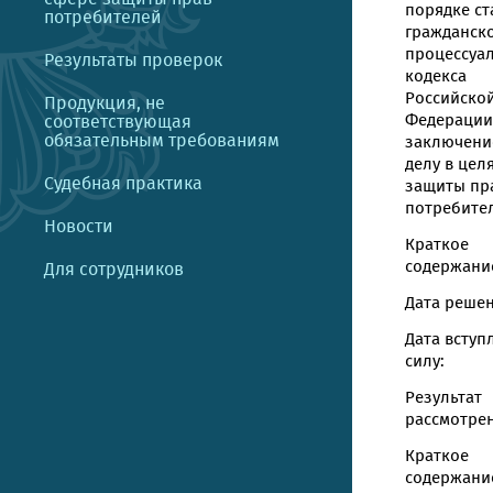
порядке ст
потребителей
гражданск
процессуа
Результаты проверок
кодекса
Российско
Продукция, не
Федерации
соответствующая
обязательным требованиям
заключени
делу в цел
Судебная практика
защиты пр
потребите
Новости
Краткое
содержание
Для сотрудников
Дата решен
Дата вступ
силу:
Результат
рассмотрен
Краткое
содержани