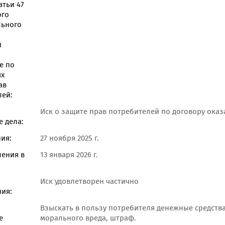
атьи 47
ого
льного
й
е по
ях
ав
лей:
Иск о защите прав потребителей по договору ока
 дела:
ия:
27 ноября 2025 г.
ления в
13 января 2026 г.
Иск удовлетворен частично
ия:
Взыскать в пользу потребителя денежные средства
е
морального вреда, штраф.