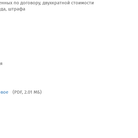
енных по договору, двухкратной стоимости
еда, штрафа
я
овое
(PDF, 2.01 МБ)