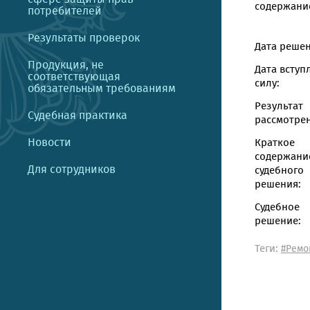
содержание
потребителей
Результаты проверок
Дата решен
Продукция, не
Дата вступ
соответствующая
силу:
обязательным требованиям
Результат
Судебная практика
рассмотрен
Новости
Краткое
содержани
Для сотрудников
судебного
решения:
Судебное
решение:
Теги:
#Ремо