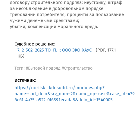
договору строительного подряда; неустойку; штраф
за несоблюдение в добровольном порядке
требований потребителя; проценты за пользование
чужими денежными средствами;
убытки; компенсации морального вреда.
Судебное решение:
7. 2-502_2025 ТО_П. к ООО ЭКО-ХАУС
(PDF, 177.1
КБ)
Теги:
#Бытовой подряд
#Строительство
Источник:
https://norilsk--krk.sudrf.ru/modules.php?
name=sud_delo&srv_num=2&name_op=case&case_id=4795
6e61-4a35-a522-0f6591ecada8&delo_id=1540005