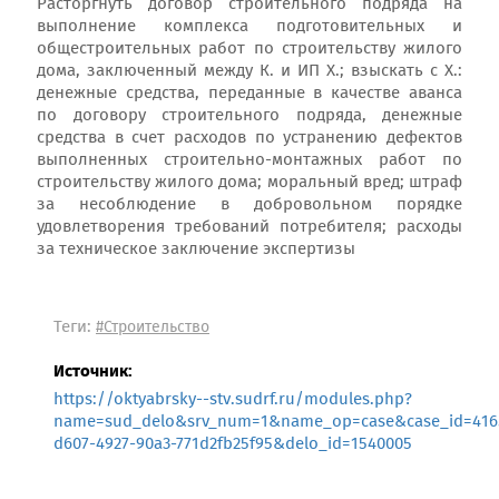
Расторгнуть договор строительного подряда на
выполнение комплекса подготовительных и
общестроительных работ по строительству жилого
дома, заключенный между К. и ИП Х.; взыскать с Х.:
денежные средства, переданные в качестве аванса
по договору строительного подряда, денежные
средства в счет расходов по устранению дефектов
выполненных строительно-монтажных работ по
строительству жилого дома; моральный вред; штраф
за несоблюдение в добровольном порядке
удовлетворения требований потребителя; расходы
за техническое заключение экспертизы
Теги:
#Строительство
Источник:
https://oktyabrsky--stv.sudrf.ru/modules.php?
name=sud_delo&srv_num=1&name_op=case&case_id=4165
d607-4927-90a3-771d2fb25f95&delo_id=1540005