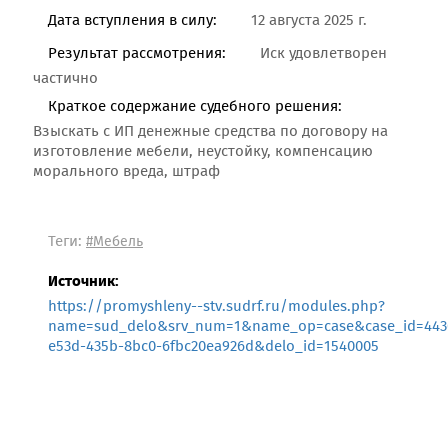
Дата вступления в силу:
12 августа 2025 г.
Результат рассмотрения:
Иск удовлетворен
частично
Краткое содержание судебного решения:
Взыскать с ИП денежные средства по договору на
изготовление мебели, неустойку, компенсацию
морального вреда, штраф
Теги:
#Мебель
Источник:
https://promyshleny--stv.sudrf.ru/modules.php?
name=sud_delo&srv_num=1&name_op=case&case_id=4430
e53d-435b-8bc0-6fbc20ea926d&delo_id=1540005