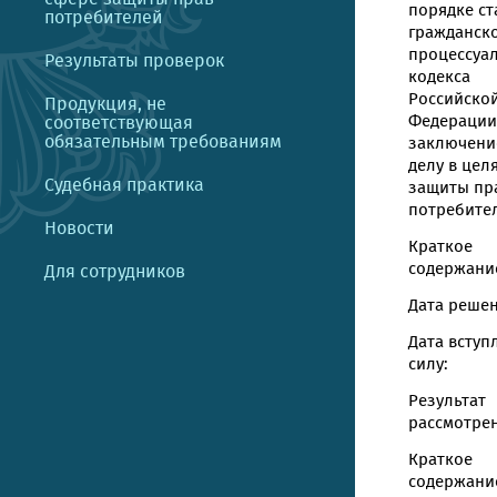
порядке ст
потребителей
гражданск
процессуа
Результаты проверок
кодекса
Российско
Продукция, не
Федерации
соответствующая
обязательным требованиям
заключени
делу в цел
Судебная практика
защиты пр
потребите
Новости
Краткое
содержание
Для сотрудников
Дата решен
Дата вступ
силу:
Результат
рассмотрен
Краткое
содержани