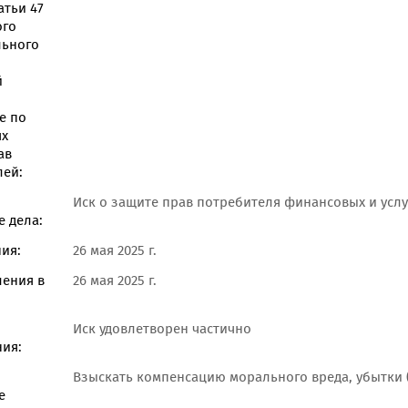
атьи 47
ого
льного
й
е по
ях
ав
лей:
Иск о защите прав потребителя финансовых и услу
 дела:
ия:
26 мая 2025 г.
ления в
26 мая 2025 г.
Иск удовлетворен частично
ия:
Взыскать компенсацию морального вреда, убытки 
е