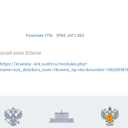
Решение ГПБ
(PDF, 451.1 КБ)
овский вклад
#Убытки
https://kraevoy--krk.sudrf.ru/modules.php?
name=sud_delo&srv_num=1&name_op=doc&number=106200381&