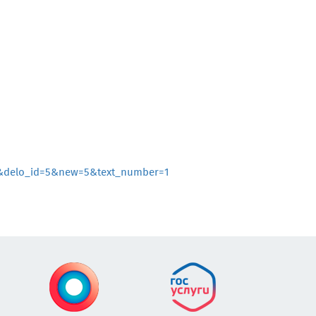
delo_id=5&new=5&text_number=1