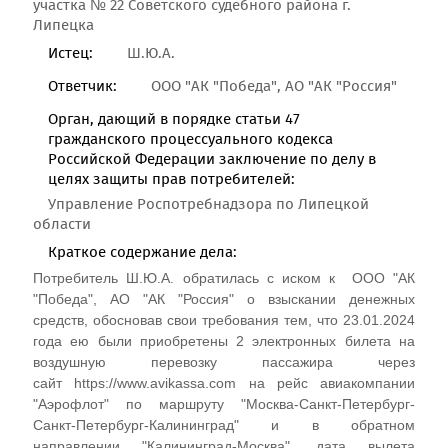
участка № 22 Советского судебного района г.
Липецка
Истец:
Ш.Ю.А.
Ответчик:
ООО "АК "Победа", АО "АК "Россия"
Орган, дающий в порядке статьи 47
гражданского процессуального кодекса
Российской Федерации заключение по делу в
целях защиты прав потребителей:
Управление Роспотребнадзора по Липецкой
области
Краткое содержание дела:
Потребитель Ш.Ю.А. обратилась с иском к ООО "АК
"Победа", АО "АК "Россия" о взыскании денежных
средств, обосновав свои требования тем, что 23.01.2024
года ею были приобретены 2 электронных билета на
воздушную перевозку пассажира через
сайт https://www.avikassa.com на рейс авиакомпании
"Аэрофлот" по маршруту "Москва-Санкт-Петербург-
Санкт-Петербург-Калининград" и в обратном
направлении "Калининград-Москва", дата вылета