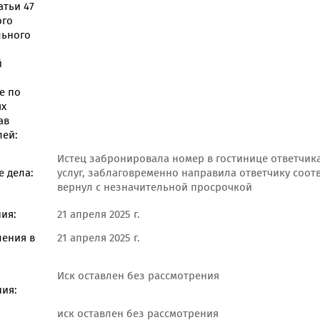
атьи 47
ого
льного
й
е по
ях
ав
лей:
Истец забронировала номер в гостинице ответчик
 дела:
услуг, заблаговременно направила ответчику соот
вернул с незначительной просрочкой
ия:
21 апреля 2025 г.
ления в
21 апреля 2025 г.
Иск оставлен без рассмотрения
ия:
иск оставлен без рассмотрения