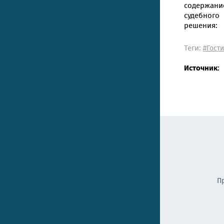
содержани
судебного
решения:
Теги:
#Гост
Источник:
П