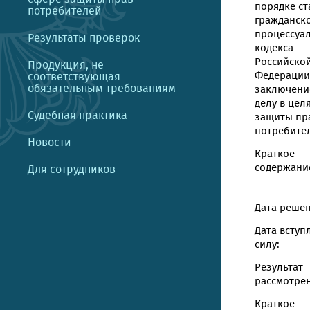
порядке ст
потребителей
гражданск
процессуа
Результаты проверок
кодекса
Российско
Продукция, не
Федерации
соответствующая
обязательным требованиям
заключени
делу в цел
Судебная практика
защиты пр
потребите
Новости
Краткое
содержание
Для сотрудников
Дата решен
Дата вступ
силу:
Результат
рассмотрен
Краткое