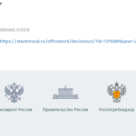
е
иничные услуги
https://stavmirsud.ru/officework/decisioncs/?id=1376089&year=
резидент России
Правительство России
Роспотребнадзор