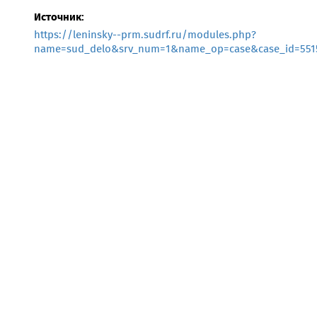
Источник:
https://leninsky--prm.sudrf.ru/modules.php?
name=sud_delo&srv_num=1&name_op=case&case_id=5515