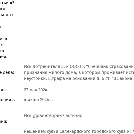
атьи 47
ого
льного
й
е по
ях
ав
лей:
Иск потребителя З. к ООО СК "Сбербанк Страхован
 дела:
признания жилого дома, в котором проживает ист
неустойки, штрафа на основании п. 6 ст. 13 Закона
ия:
27 мая 2024 г.
ления в
4 июля 2024 г.
Иск удовлетворен частично
ия:
Решением судьи Салехардского городского суда ЯНА