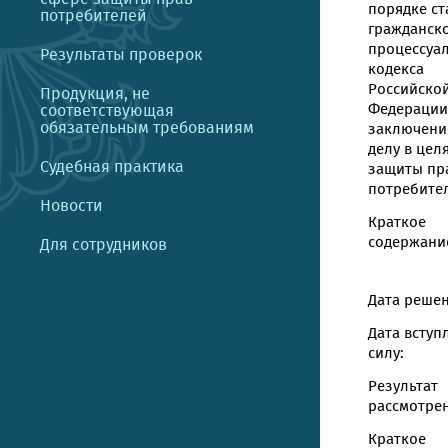
порядке ст
потребителей
гражданск
процессуа
Результаты проверок
кодекса
Российско
Продукция, не
Федерации
соответствующая
обязательным требованиям
заключени
делу в цел
Судебная практика
защиты пр
потребите
Новости
Краткое
содержание
Для сотрудников
Дата решен
Дата вступ
силу:
Результат
рассмотрен
Краткое