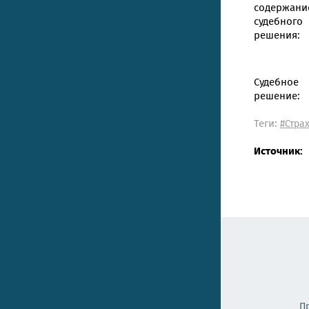
содержани
судебного
решения:
Судебное
решение:
Теги:
#Стра
Источник:
П