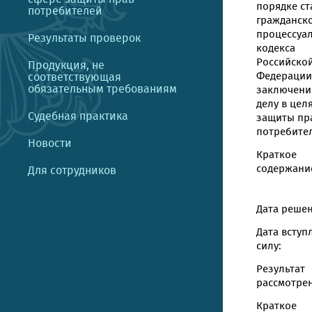
порядке ст
потребителей
гражданск
процессуа
Результаты проверок
кодекса
Российско
Продукция, не
Федерации
соответствующая
обязательным требованиям
заключени
делу в цел
Судебная практика
защиты пр
потребите
Новости
Краткое
содержание
Для сотрудников
Дата решен
Дата вступ
силу:
Результат
рассмотрен
Краткое