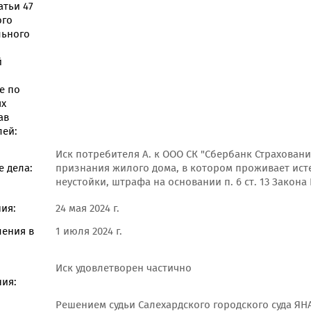
атьи 47
ого
льного
й
е по
ях
ав
лей:
Иск потребителя А. к ООО СК "Сбербанк Страхован
 дела:
признания жилого дома, в котором проживает ист
неустойки, штрафа на основании п. 6 ст. 13 Закона
ия:
24 мая 2024 г.
ления в
1 июля 2024 г.
Иск удовлетворен частично
ия:
Решением судьи Салехардского городского суда ЯНА