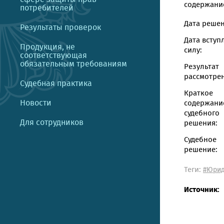
содержание
потребителей
Дата решен
Результаты проверок
Дата вступ
Продукция, не
силу:
соответствующая
обязательным требованиям
Результат
рассмотрен
Судебная практика
Краткое
Новости
содержани
судебного
Для сотрудников
решения:
Судебное
решение:
Теги:
#Юрид
Источник: