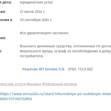
 дела:
юридических услуг
ия:
27 июня 2024 г.
ления в
10 сентября 2024 г.
Иск удовлетворен частично
ия:
Взыскать денежные средства, оплаченные по дого
е
морального вреда, штраф за несоблюдение в доб
потребителя.
Решение ИП Беляев Л.В.
(PDF, 112.0 КБ)
ические услуги
#Банкрот
#Публичный договор
https://www.mirsud24.ru/start/informatsiya-po-sudebnym-dela
8263-F371AD732B56