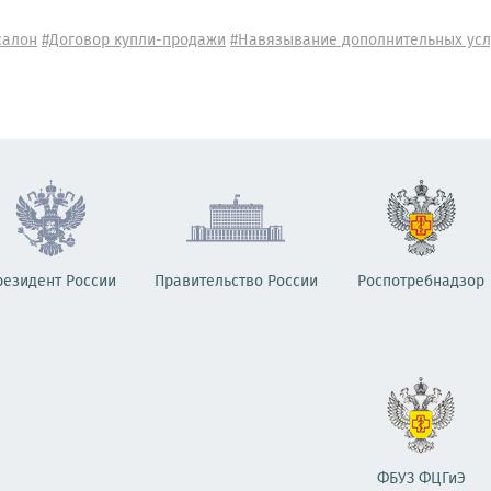
салон
#Договор купли-продажи
#Навязывание дополнительных усл
резидент России
Правительство России
Роспотребнадзор
ФБУЗ ФЦГиЭ