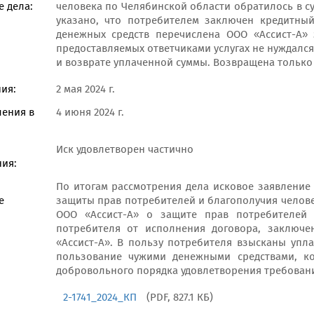
 дела:
человека по Челябинской области обратилось в с
указано, что потребителем заключен кредитный
денежных средств перечислена ООО «Ассист-А» 
предоставляемых ответчиками услугах не нуждался
и возврате уплаченной суммы. Возвращена только 
ия:
2 мая 2024 г.
ления в
4 июня 2024 г.
Иск удовлетворен частично
ия:
По итогам рассмотрения дела исковое заявление
е
защиты прав потребителей и благополучия челове
ООО «Ассист-А» о защите прав потребителей 
потребителя от исполнения договора, заключе
«Ассист-А». В пользу потребителя взысканы упл
пользование чужими денежными средствами, к
добровольного порядка удовлетворения требован
2-1741_2024_КП
(PDF, 827.1 КБ)