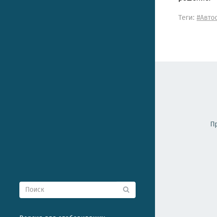
Теги:
#Авто
П