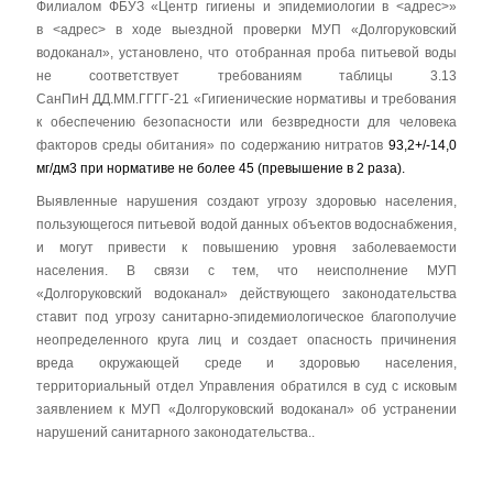
Филиалом ФБУЗ «Центр гигиены и эпидемиологии в <адрес>»
в <адрес> в ходе выездной проверки МУП «Долгоруковский
водоканал», установлено, что отобранная проба питьевой воды
не соответствует требованиям таблицы 3.13
СанПиН ДД.ММ.ГГГГ-21 «Гигиенические нормативы и требования
к обеспечению безопасности или безвредности для человека
факторов среды обитания» по содержанию нитратов
93,2+/-14,0
мг/дм3 при нормативе не более 45 (превышение в 2 раза).
Выявленные нарушения создают угрозу здоровью населения,
пользующегося питьевой водой данных объектов водоснабжения,
и могут привести к повышению уровня заболеваемости
населения. В связи с тем, что неисполнение МУП
«Долгоруковский водоканал» действующего законодательства
ставит под угрозу санитарно-эпидемиологическое благополучие
неопределенного круга лиц и создает опасность причинения
вреда окружающей среде и здоровью населения,
территориальный отдел Управления обратился в суд с исковым
заявлением к МУП «Долгоруковский водоканал» об устранении
нарушений санитарного законодательства..