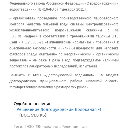
Федерального закона Российской Федерации «О водоснабжении и
водоотведении» № 416-ФЗ от 7 декабря 2011 г.;
- организовать проведение производственного лабораторного
контроля качества питьевой воды системы централизованного
хозяйственно-питьевого водоснабжения скважины с №
ГВК № <адрес> в соответствии с требованиями таблицы 3.13
СанПиН 1.2.3685-21 «Гигиенические нормативы и требования к
обеспечению безопасности и (или) безвредности для человека
факторов среды обитания» по неорганическим и органическим
веществам – не реже 1 раза в год, подтверждаемое наличием
протоколов лабораторных исследований, испытаний.
Взыскать с МУП «Долгоруковский водоканал» в бюджет
Долгоруковского муниципального района Липецкой области
государственную пошлину в размере ххх рублей.
Судебное решение:
Решенение Долгоруковский Водоканал -1
(DOC, 51.0 КБ)
Теги:
#ЖКХ
#Водоканал
#Решение суда