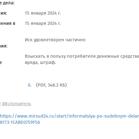
 дела:
ия:
15 января 2024 г.
ления в
15 января 2024 г.
Иск удовлетворен частично
ия:
Взыскать в пользу потребителя денежные средств
е
вреда, штраф.
Х.
(PDF, 348.2 КБ)
т
#Исполнитель
https://www.mirsud24.ru/start/informatsiya-po-sudebnym-dela
8173-1CABE0759F56