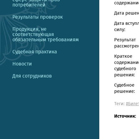
содержание
потребителей
Дата решен
Результаты проверок
Дата вступ
Продукция, не
силу:
соответствующая
обязательным требованиям
Результат
рассмотрен
Судебная практика
Краткое
содержани
Новости
судебного
решения:
Для сотрудников
Судебное
решение:
Теги:
#Биле
Источник: