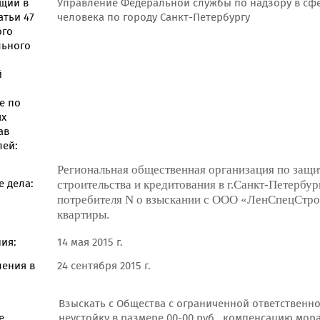
щий в
Управление Федеральной службы по надзору в сф
атьи 47
человека по городу Санкт-Петербургу
ого
льного
й
е по
ях
ав
лей:
Региональная общественная организация по защит
 дела:
строительства и кредитования в г.Санкт-Петербур
потребителя N о взыскании с ООО «ЛенСпецСтро
квартиры.
ия:
14 мая 2015 г.
ления в
24 сентября 2015 г.
Взыскать с Общества с ограниченной ответственн
е
неустойку в размере 00-00 руб., компенсацию мора