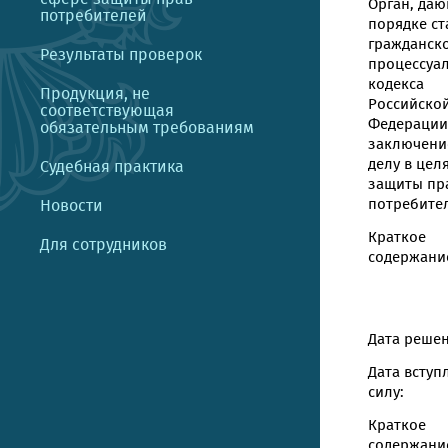
Орган, даю
потребителей
порядке ст
гражданск
Результаты проверок
процессуа
кодекса
Продукция, не
Российско
соответствующая
Федерации
обязательным требованиям
заключени
делу в цел
Судебная практика
защиты пр
потребите
Новости
Краткое
Для сотрудников
содержание
Дата решен
Дата вступ
силу:
Краткое
содержани