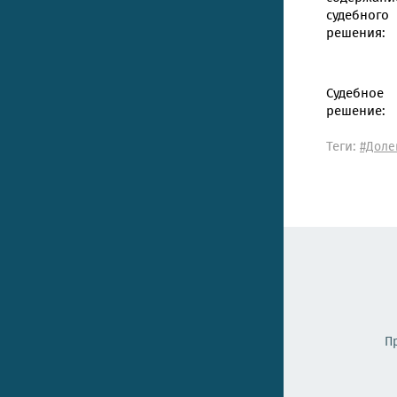
судебного
решения:
Судебное
решение:
Теги:
#Доле
П