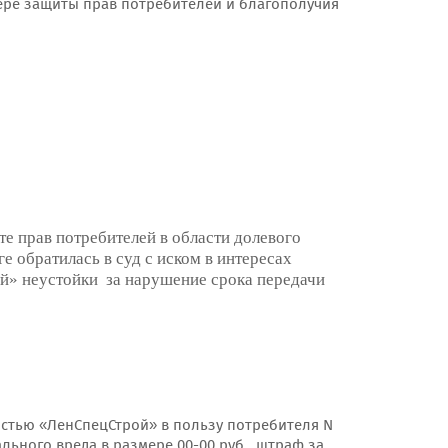
ере защиты прав потребителей и благополучия
е прав потребителей в области долевого
ге обратилась в суд с иском в интересах
й» неустойки за нарушение срока передачи
остью «ЛенСпецСтрой» в пользу потребителя N
льного вреда в размере 00-00 руб., штраф за