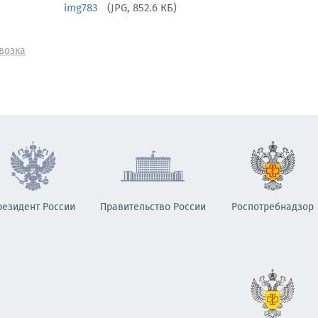
img783
(JPG, 852.6 КБ)
возка
резидент России
Правительство России
Роспотребнадзор