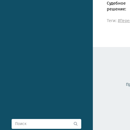
Судебное
решение:
Теги:
#Пере
П