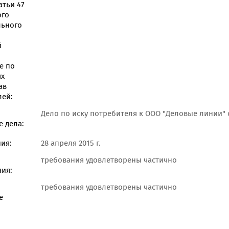
атьи 47
ого
льного
й
е по
ях
ав
лей:
Дело по иску потребителя к ООО "Деловые линии" 
 дела:
ия:
28 апреля 2015 г.
требования удовлетворены частично
ия:
требования удовлетворены частично
е