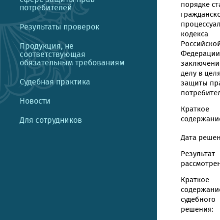
порядке ст
потребителей
гражданск
процессуа
Результаты проверок
кодекса
Российско
Продукция, не
Федерации
соответствующая
обязательным требованиям
заключени
делу в цел
Судебная практика
защиты пр
потребите
Новости
Краткое
содержание
Для сотрудников
Дата решен
Результат
рассмотрен
Краткое
содержани
судебного
решения: