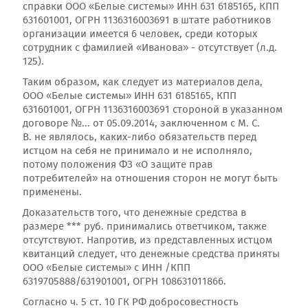
справки ООО «Белые системы» ИНН 631 6185165, КПП
631601001, ОГРН 1136316003691 в штате работников
организации имеется 6 человек, среди которых
сотрудник с фамилией «Иванова» - отсутствует (л.д.
125).
Таким образом, как следует из материалов дела,
ООО «Белые системы» ИНН 631 6185165, КПП
631601001, ОГРН 1136316003691 стороной в указанном
договоре №... от 05.09.2014, заключенном с М. С.
В. не являлось, каких-либо обязательств перед
истцом на себя не принимало и не исполняло,
потому положения ФЗ «О защите прав
потребителей» на отношения сторон не могут быть
применены.
Доказательств того, что денежные средства в
размере *** руб. принимались ответчиком, также
отсутствуют. Напротив, из представленных истцом
квитанций следует, что денежные средства приняты
ООО «Белые системы» с ИНН /КПП
6319705888/631901001, ОГРН 108631011866.
Согласно ч. 5 ст. 10 ГК РФ добросовестность