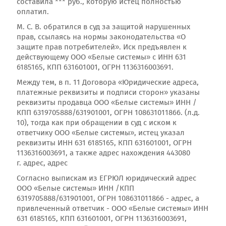
составила *** руб., которую истец полностью
оплатил.
М. С. В. обратился в суд за защитой нарушенных
прав, ссылаясь на нормы законодательства «О
защите прав потребителей». Иск предъявлен к
действующему ООО «Белые системы» с ИНН 631
6185165, КПП 631601001, ОГРН 1136316003691.
Между тем, в п. 11 Договора «Юридические адреса,
платежные реквизиты и подписи сторон» указаны
реквизиты продавца ООО «Белые системы» ИНН /
КПП 6319705888/631901001, ОГРН 108631011866. (л.д.
10), тогда как при обращении в суд с иском к
ответчику ООО «Белые системы», истец указал
реквизиты ИНН 631 6185165, КПП 631601001, ОГРН
1136316003691, а также адрес нахождения 443080
г. адрес, адрес
Согласно выпискам из ЕГРЮЛ юридический адрес
ООО «Белые системы» ИНН /КПП
6319705888/631901001, ОГРН 108631011866 - адрес, а
привлеченный ответчик - ООО «Белые системы» ИНН
631 6185165, КПП 631601001, ОГРН 1136316003691,