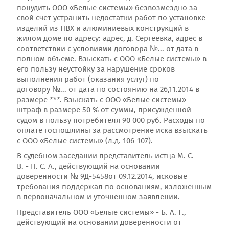
понудить ООО «Белые системы» безвозмездно за
свой счет устранить недостатки работ по установке
изделий из ПВХ и алюминиевых конструкций в
жилом доме по адресу: адрес, д. Сергеевка, адрес в
соответствии с условиями договора №... от дата в
полном объеме. Взыскать с ООО «Белые системы» в
его пользу неустойку за нарушение сроков
выполнения работ (оказания услуг) по
договору №... от дата по состоянию на 26,11.2014 в
размере ***. Взыскать с ООО «Белые системы»
штраф в размере 50 % от суммы, присужденной
судом в пользу потребителя 90 000 руб. Расходы по
оплате госпошлины за рассмотрение иска взыскать
с ООО «Белые системы» (л.д. 106-107).
В судебном заседании представитель истца М. С.
В. - П. С. А., действующий на основании
доверенности № 9Д-5458от 09.12.2014, исковые
требования поддержал по основаниям, изложенным
в первоначальном и уточненном заявлении.
Представитель ООО «Белые системы» - Б. А. Г.,
действующий на основании доверенности от