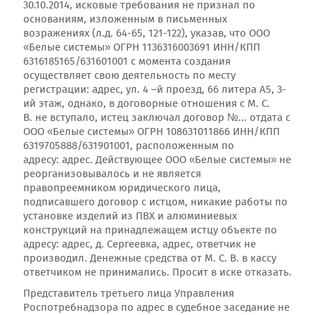
30.10.2014, исковые требования не признал по
основаниям, изложенным в письменных
возражениях (л.д. 64-65, 121-122), указав, что ООО
«Белые системы» ОГРН 1136316003691 ИНН/КПП
6316185165/631601001 с момента создания
осуществляет свою деятельность по месту
регистрации: адрес, ул. 4 –й проезд, 66 литера А5, 3-
ий этаж, однако, в договорные отношения с М. С.
В. не вступало, истец заключал договор №... отдата с
ООО «Белые системы» ОГРН 108631011866 ИНН/КПП
6319705888/631901001, расположенным по
адресу: адрес. Действующее ООО «Белые системы» не
реорганизовывалось и не является
правопреемником юридического лица,
подписавшего договор с истцом, никакие работы по
установке изделий из ПВХ и алюминиевых
конструкций на принадлежащем истцу объекте по
адресу: адрес, д. Сергеевка, адрес, ответчик не
производил. Денежные средства от М. С. В. в кассу
ответчиком не принимались. Просит в иске отказать.
Представитель третьего лица Управления
Роспотребнадзора по адрес в судебное заседание не