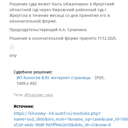
Решение суда может быть обжаловано в Иркутский
областной суд через Кировский районный суд г.
Иркутска в течение месяца со дня принятия его в
окончательной форме.
Председательствующий А.А. Сучилина
Решение в окончательной форме принято 11.12.2025.
опу
Судебное решение:
ИП Коногов В.Ю. интернет страницы
(PDF,
1009.4 КБ)
Теги:
#Решение суда
Источник:
https://kirovsky--irk.sudrf.ru/modules.php?
name=sud_delo&srv_num=1&name_op=case&case_id=5666
452d-46dc-9b8f-9d1ff9de2e33&delo_id=41&new=0