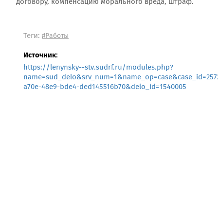
договору, компенсацию морального вреда, штраф.
Теги:
#Работы
Источник:
https://lenynsky--stv.sudrf.ru/modules.php?
name=sud_delo&srv_num=1&name_op=case&case_id=2572
a70e-48e9-bde4-ded145516b70&delo_id=1540005