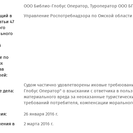
ООО Библио-Глобус Оператор, Туроператор ООО Б
щий в
Управление Роспотребнадзора по Омской области
атьи 47
ого
льного
й
е по
ях
ав
лей:
Судом частично удовлетворены иковые требюовани
 дела:
Глобус Оператор" о взыскании с ответчика в поль
материального вреда за неоказанные туристически
требований потребителя, компенсации морального
ия:
26 января 2016 г.
ления в
2 марта 2016 г.