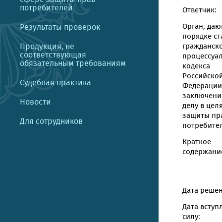
потребителей
Ответчик:
Орган, даю
Результаты проверок
порядке ст
Продукция, не
гражданск
соответствующая
процессуа
обязательным требованиям
кодекса
Российско
Судебная практика
Федерации
заключени
Новости
делу в цел
защиты пр
Для сотрудников
потребите
Краткое
содержание
Дата решен
Дата вступ
силу: