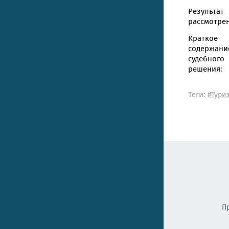
Результат
рассмотрен
Краткое
содержани
судебного
решения:
Теги:
#Тури
П