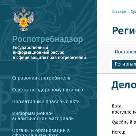
Главная
Су
Реги
Постанов
Региона
Справочник потребителя
Дело
Советы по здоровому питанию
Нормативные правовые акты
Дата
поступлени
Информационно-
аналитические материалы
Судебный о
Органы и организации в
Истец:
сфере защиты прав