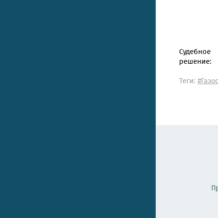
Судебное
решение:
Теги:
#Газо
П