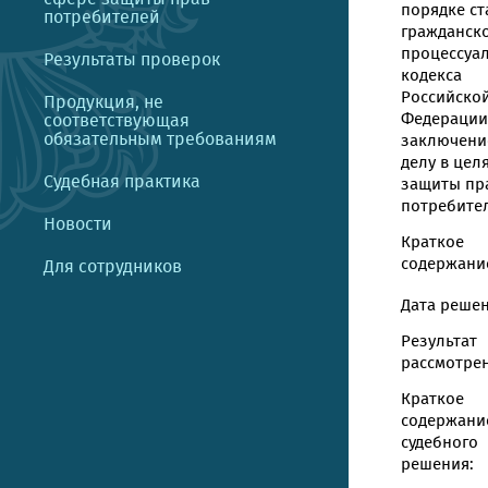
порядке ст
потребителей
гражданск
процессуа
Результаты проверок
кодекса
Российско
Продукция, не
Федерации
соответствующая
обязательным требованиям
заключени
делу в цел
Судебная практика
защиты пр
потребите
Новости
Краткое
содержание
Для сотрудников
Дата решен
Результат
рассмотрен
Краткое
содержани
судебного
решения: