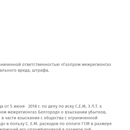
граниченной ответственностью «Газпром межрегионгаз
ального вреда, штрафа.
от 5 июня 2018 г. по делу по иску С.Е.М, З Л.Т. к
ром межрегионгаз Белгород» о взыскании убытков,
в части взыскания с общества с ограниченной
» в пользу С. Е.М. расходов по оплате ГСМ в размере
следующей его опломбировкой в размере руб.,