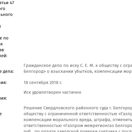
атьи 47
ого
льного
й
е по
ях
ав
лей:
Гражданское дело по иску С. Е. М. к обществу с о
 дела:
Белгород» о взыскании убытков, компенсации мор
ия:
18 сентября 2018 г.
Иск удовлетворен частично
ия:
Решение Свердловского районного суда г. Белгорода 
е
обществу с ограниченной ответственностью «Газп
компенсации морального вреда, штрафа, отменить 
ответственностью «Газпром межрегионгаз Белгород
руб., по оплате заводской поверки счетчика с по