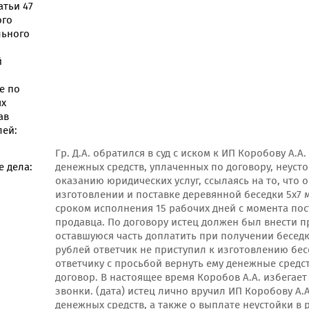
атьи 47
ого
льного
й
е по
ях
ав
лей:
Гр. Д.А. обратился в суд с иском к ИП Коробову А
 дела:
денежных средств, уплаченных по договору, неуст
оказанию юридических услуг, ссылаясь на то, что 
изготовлении и поставке деревянной беседки 5х7 
сроком исполнения 15 рабочих дней с момента пос
продавца. По договору истец должен был внести пр
оставшуюся часть доплатить при получении бесед
рублей ответчик не приступил к изготовлению бес
ответчику с просьбой вернуть ему денежные средс
договор. В настоящее время Коробов А.А. избегает
звонки. (дата) истец лично вручил ИП Коробову А.
денежных средств, а также о выплате неустойки в 