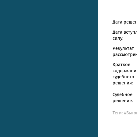
Дата решен
Дата вступ
силу:
Результат
рассмотрен
Краткое
содержани
судебного
решения:
Судебное
решение:
Теги:
#Быто