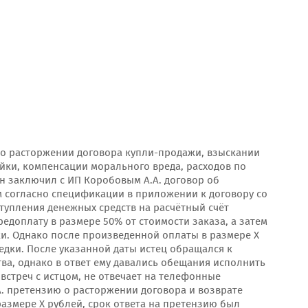
.А. о расторжении договора купли-продажи, взыскании
ойки, компенсации морального вреда, расходов по
он заключил с ИП Коробовым А.А. договор об
м согласно спецификации в приложении к договору со
тупления денежных средств на расчётный счёт
едоплату в размере 50% от стоимости заказа, а затем
ки. Однако после произведенной оплаты в размере Х
едки. После указанной даты истец обращался к
тва, однако в ответ ему давались обещания исполнить
 встреч с истцом, не отвечает на телефонные
А. претензию о расторжении договора и возврате
размере Х рублей, срок ответа на претензию был