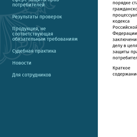
порядке ст
потребителей
гражданск
процессуа
Результаты проверок
кодекса
Российско
Продукция, не
Федерации
соответствующая
обязательным требованиям
заключени
делу в цел
Судебная практика
защиты пр
потребите
Новости
Краткое
содержание
Для сотрудников