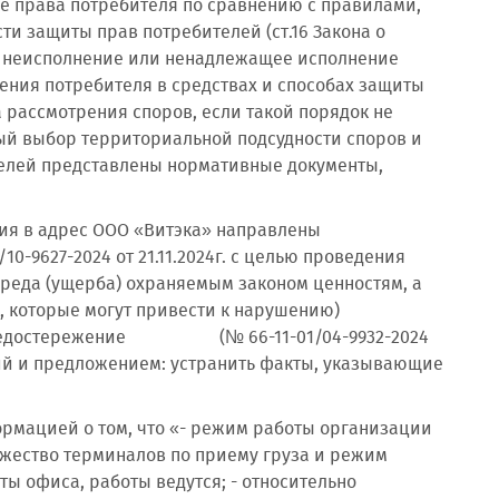
 права потребителя по сравнению с правилами,
и защиты прав потребителей (ст.16 Закона о
за неисполнение или ненадлежащее исполнение
ения потребителя в средствах и способах защиты
 рассмотрения споров, если такой порядок не
ый выбор территориальной подсудности споров и
елей представлены нормативные документы,
тия в адрес ООО «Витэка» направлены
-9627-2024 от 21.11.2024г. с целью проведения
реда (ущерба) охраняемым законом ценностям, а
 которые могут привести к нарушению)
но Предостережение (№ 66-11-01/04-9932-2024
аний и предложением: устранить факты, указывающие
нформацией о том, что «- режим работы организации
ножество терминалов по приему груза и режим
ы офиса, работы ведутся; - относительно