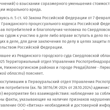
очнений) о взыскании соразмерного уменьшения стоимости
ии морального вреда.
вуясь п. 5 ст. 40 Закона Российской Федерации от 7 февра
. 47 Гражданского процессуального кодекса Российской Фе
ав потребителей и благополучия человека по Свердловск
а судом к участию в деле либо вправе вступать в дело по
их в деле, для дачи заключения по делу в целях защиты 
ельством Российской Федерации.
ившее из Ревдинского городского суда Свердловской обла
025 Территориальный отдел Управления Роспотребнадзора
, Нижнесергинском районах и городе Ревда(
далее - Пер
кой области
) поясняет.
 поступившим в Первоуральский отдел Управления Роспот
м потребителя (вх. № 38116/Ж-2024 от 28.10.2024) админ
е) мероприятие без взаимодействия: наблюдение за собл
ны факты, указывающие на наличие признаков нарушения
тавление ООО «Витэка» необходимой и достоверной инфор