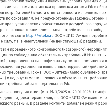
транспортной экспедиции включены условия, ущемляющие
нными законами или иными правовыми актами РФ в област
ав потребителей) в части ответственности исполнителя 
ств по основаниям, не предусмотренным законом; огранич
х прав; установления обязательного досудебного порядка
рен законом; ограничения права потребителя на свободн
 того, на сайте
http://viteka.ru
ООО «ВИТЭКА» для потребит
е силу, т.е. в неактуальной (не действующей) редакции.
татам проведенного контрольного (надзорного) мероприя
ции по соблюдению обязательных требований № 66-11-02/10
ий, направленных на профилактику рисков причинения в
беспечения устранения выявленных нарушений (действий,
ьных требований. Также, ООО «Витэка» было объявле
2024г.) о недопустимости нарушения обязательных требов
ние требований законодательства РФ.
тэка» поступил ответ (исх. № 3/2025 от 20.01.2025г.) с и
разделе – адреса терминалов, т.к. ООО «ВИТЭКА» имеет м
каждого разный. В разделе контакты добавлен режим работ