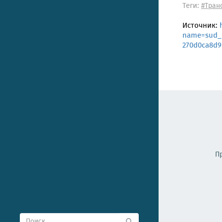
Теги:
#Тран
Источник:
name=sud_d
270d0ca8d
П