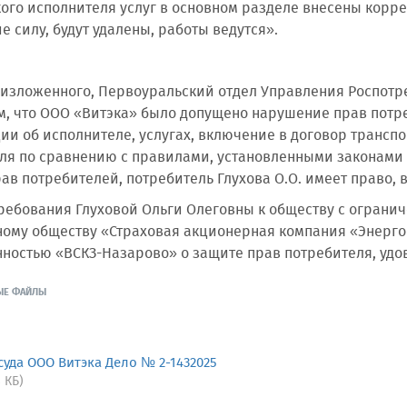
ого исполнителя услуг в основном разделе внесены корре
е силу, будут удалены, работы ведутся».
 изложенного, Первоуральский отдел Управления Роспотре
ем, что ООО «Витэка» было допущено нарушение прав потр
и об исполнителе, услугах, включение в договор транс
ля по сравнению с правилами, установленными законами
ав потребителей, потребитель Глухова О.О. имеет право, 
ребования Глуховой Ольги Олеговны к обществу с огранич
ому обществу «Страховая акционерная компания «Энергог
нностью «ВСКЗ-Назарово» о защите прав потребителя, удо
ЫЕ ФАЙЛЫ
уда ООО Витэка Дело № 2-1432025
8 КБ)