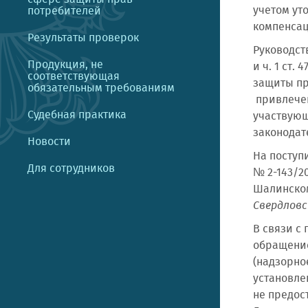
учетом ут
потребителей
компенсац
Результаты проверок
Руководст
Продукция, не
и ч. 1 ст
соответствующая
защиты пр
обязательным требованиям
привлечен
Судебная практика
участвующ
законодат
Новости
На поступ
Для сотрудников
№ 2-143/2
Шалинском
Свердловс
В связи с
обращение
(надзорно
установле
не предос