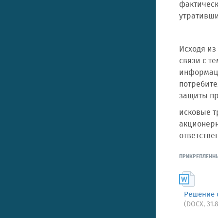
фактическ
утративши
Исходя из
связи с т
информаци
потребите
защиты пр
исковые т
акционерн
ответстве
ПРИКРЕПЛЕНН
Решение с
(DOCX, 31.