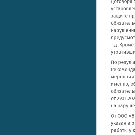
Договора 
установле
защите пр
обязатель
нарушенны
предусмот
т.д. Кроме
утративши
По резуль
Рекоменда
мероприят
именно, о
обязател
от 29.11.
на наруше
От ООО «Ви
указан в 
работы у 