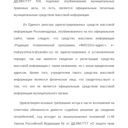
ДД.ММ.ГГГГ N3) подлежат опубликованию муниципальные
правовые акты, то есть, является официальным печатным
муниципальным средством массовой информации.
Из Единого реестра зарегистрированных средств массовой
информации Роскомнадзора, опубликованного на его официальном
сайте, также следует, что средство массовое информации
-Редакция телевизионной программы «ФИО10»(<адрес>, е–
mail:pyshma.tv@yandex.ru) не зарегистрировано в установленном
порядке, так как имеются сведения о регистрации средства
массовой информации с таким названием, но с иным юридическим
адресом. Кроме того, учредителем такого средства массовой
информации является физическое лицо, что свидетельствует о
том, что оно не является официальным средством массовой
информации муниципального органа.
Удовлетворяя исковые требования истца в части возложения на
ответчика обязанности довести судебное решение до сведения
потребителей, суд исходит из вышеуказанных положений ст.46
Закона Российской Федерации № от ДД.ММ.ГГГГ «О защите прав