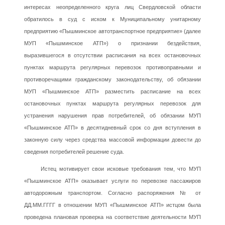
интересах неопределенного круга лиц Свердловской области
обратилось в суд с иском к Муниципальному унитарному
предприятию «Пышминское автотранспортное предприятие» (далее
МУП «Пышминское АТП») о признании бездействия,
выразившегося в отсутствии расписания на всех остановочных
пунктах маршрута регулярных перевозок противоправными и
противоречащими гражданскому законодательству, об обязании
МУП «Пышминское АТП» разместить расписание на всех
остановочных пунктах маршрута регулярных перевозок для
устранения нарушения прав потребителей, об обязании МУП
«Пышминское АТП» в десятидневный срок со дня вступления в
законную силу через средства массовой информации довести до
сведения потребителей решение суда.
Истец мотивирует свои исковые требования тем, что МУП
«Пышминское АТП» оказывает услуги по перевозке пассажиров
автодорожным транспортом. Согласно распоряжения № от
ДД.ММ.ГГГГ в отношении МУП «Пышминское АТП» истцом была
проведена плановая проверка на соответствие деятельности МУП