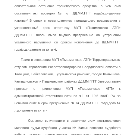
обязательная остановка транспортного средства, о чем был
составлен акт проверки № от ДД.ММ.ГГГГ года(л.д.<данные
изъяты>).В связи с невыполнением предыдущего предписания в
установленный срок ответчику МУП «Пышминское АТП»
ДД.ММ.ГГГГ вновь было выдано предписание об устранении
указанного нарушения со сроком исполнения до ДД.ММ.ГГГГ
года(л.д.<данные изъяты>).
Также в отношении МУП «Пышминское АТП» Территориальным
отделом Управления Роспотребнадзора по Свердловской области в
Талицком, Байкаловском, Тугулымском районах, городе Камышлов,
Камышловском и Пышминском районах ДД.ММ.ГГГГ был составлен
протокол о привлечении МУП «Пышминское АТП» к
административной ответственности по ч.1 ст. 19.5 КоАП РФ за
невыполнение в срок предписания № от ДД.ММ.ГГГГ года(дело №
л.д.<данные изъяты>
Согласно вступившего в законную силу постановления
мирового судьи судебного участка № Камышловского судебного