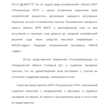
РФ от ДД.ММ.ГГГГ № «О защите прав потребителей», обязать МУП
«Пышминское АТП» с целью устранения нарушения прав
потребителей разместить расписание маршрута регулярных
перевозок на всех остановочных пунктах Пышминского городского
округа, обязать МУП ФИО7 в десятидневный срок со дня
вступления в законную силу довести до сведения потребителей
решение суда через средства массовой информации –
ФИО6(<адрес> Редакция телевизионной программы «ФИО8
<адрес>
Истец представитель Управления Роспотребнадзора по
Свердловской области Соловьев Д.С. в судебном заседании
пояснил, что на удовлетворении иска настаивает с учетом их
уточнения, поддержав доводы, изложенные в иске.
Ответчик представитель МУП «Пышминское АТП», извещенный
судебной повесткой с уведомлением о вручении, в судебное
заседание не явился, не просил о рассмотрении дела в отсутствие
их представителя.