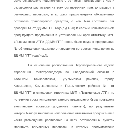
было установлено неисполнение ответчиком предписания в части
размещения расписания на всех остановочных пунктах маршрута
регулярных перевозок, в которых предусмотрена обязательная
остановка транспортного средства, о чем был составлен акт
проверки № от ДД.ММ.ГГГГ года(л.д.4-20).В связи с невыполнением
предыдущего предписания в установленный срок ответчику МУП
«Пышминское АТП» ДД.ММ.ГГГГ вновь было выдано предписание
№ об устранении указанного нарушения со сроком исполнения до
ДД.ММ.ГГГГ года(л.д.№
На основании распоряжения Территориального отдела
Управления Роспотребнадзора по Свердловской области в
Талицком, Байкаловском, Тугулымском районах, городе
Камышлове, Камышловском и Пышминском районах № от
ДД.ММ.ГГГГ в отношении ответчика МУП «Пышминское АТП» по
истечении срока исполнения данного предписания была проведена
внеплановая проверка(л.д.<данные изъяты>), по результатам
которой было установлено неисполнение ответчиком предписания в
части размещения расписания на всех остановочных пунктах
маршрута регулярных перевозок, в которых предусмотрена