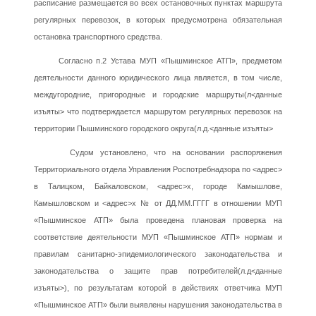
расписание размещается во всех остановочных пунктах маршрута
регулярных перевозок, в которых предусмотрена обязательная
остановка транспортного средства.
Согласно п.2 Устава МУП «Пышминское АТП», предметом
деятельности данного юридического лица является, в том числе,
междугородние, пригородные и городские маршруты(л<данные
изъяты> что подтверждается маршрутом регулярных перевозок на
территории Пышминского городского округа(л.д.<данные изъяты>
Судом установлено, что на основании распоряжения
Территориального отдела Управления Роспотребнадзора по <адрес>
в Талицком, Байкаловском, <адрес>х, городе Камышлове,
Камышловском и <адрес>х № от ДД.ММ.ГГГГ в отношении МУП
«Пышминское АТП» была проведена плановая проверка на
соответствие деятельности МУП «Пышминское АТП» нормам и
правилам санитарно-эпидемиологического законодательства и
законодательства о защите прав потребителей(л.д<данные
изъяты>), по результатам которой в действиях ответчика МУП
«Пышминское АТП» были выявлены нарушения законодательства в