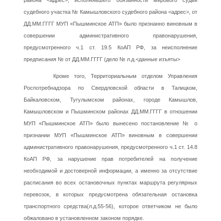
района <адрес>, исполнявшего обязанности мирового судьи
судебного участка № Камышловского судебного района <адрес>, от
ДД.ММ.ГГГГ МУП «Пышминское АТП» было признанно виновным в
совершении административного правонарушения,
предусмотренного ч.1 ст. 19.5 КоАП РФ, за неисполнение
предписания № от ДД.ММ.ГГГГ (дело № л.д.<данные изъяты>
Кроме того, Территориальным отделом Управления
Роспотребнадзора по Свердловской области в Талицком,
Байкаловском, Тугулымском районах, городе Камышлов,
Камышловском и Пышминском районах ДД.ММ.ГГГГ в отношении
МУП «Пышминское АТП» было вынесено постановление № о
признании МУП «Пышминское АТП» виновным в совершении
административного правонарушения, предусмотренного ч.1 ст. 14.8
КоАП РФ, за нарушение прав потребителей на получение
необходимой и достоверной информации, а именно за отсутствие
расписания во всех остановочных пунктах маршрута регулярных
перевозок, в которых предусмотрена обязательная остановка
транспортного средства(л.д.55-56), которое ответчиком не было
обжаловано в установленном законом порядке.