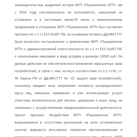
законодательства, выданные истцом МУП «Пышминское АТП», им
с 2016 года систематически не исполняются, нарушения не
устранены и в настоящее время.В связи с невыполнением
предписания в отношении МУП «Пышминское АТП» был составлен
протокол по ч.1 ст.19.5 КоАП РФ, на основании которого ДД.ММ.ГГГГ
было вынесено постановление о привлечении МУП «Пышминское
АТП» к административной ответственности по ч.1 ст.19.5 КоАП РФ,
с назначением наказания в виде штрафа в размере 10000 руб. Но
данные действия не обеспечили восстановления нарушенных прав
потребителей, в связи с чем, истец в соответствии со п.2 ст.40, ст.
46 Закона РФ от ДД.ММ.ГГГГ № «О защите прав потребителей»,
поскольку предмет иска затрагивает интересы неопределенного
круга лиц, имеющих намерение и уже использующих услуги
ответчика исключительно для личных, домашних и иных нужд, не
связанных с осуществлением предпринимательской деятельности,
просит признать бездействие МУП «Пышминское АТП»,
выразившееся в отсутствии расписания на всех остановочных
пунктах маршрута регулярных перевозок противоправными и