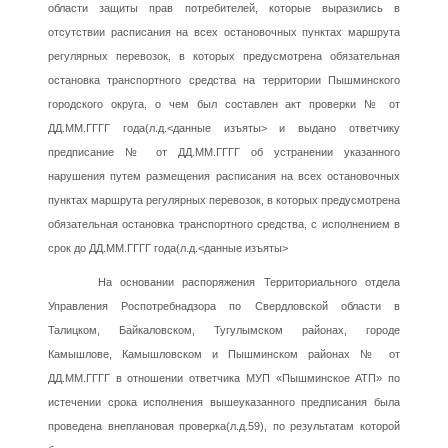
области защиты прав потребителей, которые выразились в
отсутствии расписания на всех остановочных пунктах маршрута
регулярных перевозок, в которых предусмотрена обязательная
остановка транспортного средства на территории Пышминского
городского округа, о чем был составлен акт проверки № от
ДД.ММ.ГГГГ года(л.д.<данные изъяты> и выдано ответчику
предписание № от ДД.ММ.ГГГГ об устранении указанного
нарушения путем размещения расписания на всех остановочных
пунктах маршрута регулярных перевозок, в которых предусмотрена
обязательная остановка транспортного средства, с исполнением в
срок до ДД.ММ.ГГГГ года(л.д.<данные изъяты>
На основании распоряжения Территориального отдела
Управления Роспотребнадзора по Свердловской области в
Талицком, Байкаловском, Тугулымском районах, городе
Камышлове, Камышловском и Пышминском районах № от
ДД.ММ.ГГГГ в отношении ответчика МУП «Пышминское АТП» по
истечении срока исполнения вышеуказанного предписания была
проведена внеплановая проверка(л.д.59), по результатам которой