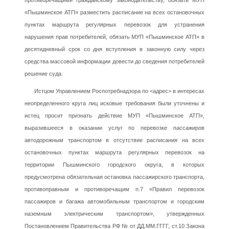
противоречащими гражданскому законодательству, обязать МУП
«Пышминское АТП» разместить расписание на всех остановочных
пунктах маршрута регулярных перевозок для устранения
нарушения прав потребителей, обязать МУП «Пышминское АТП» в
десятидневный срок со дня вступления в законную силу через
средства массовой информации довести до сведения потребителей
решение суда.
Истцом Управлением Роспотребнадзора по <адрес> в интересах
неопределенного круга лиц исковые требования были уточнены и
истец просит признать действие МУП «Пышминское АТП»,
выразившееся в оказании услуг по перевозке пассажиров
автодорожным транспортом в отсутствие расписания на всех
остановочных пунктах маршрута регулярных перевозок на
территории Пышминского городского округа, в которых
предусмотрена обязательная остановка пассажирского транспорта,
противоправным и противоречащим п.7 «Правил перевозок
пассажиров и багажа автомобильным транспортом и городским
наземным электрическим транспортом», утвержденных
Постановлением Правительства РФ № от ДД.ММ.ГГГГ, ст.10 Закона