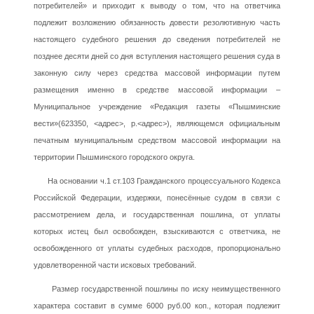
потребителей» и приходит к выводу о том, что на ответчика
подлежит возложению обязанность довести резолютивную часть
настоящего судебного решения до сведения потребителей не
позднее десяти дней со дня вступления настоящего решения суда в
законную силу через средства массовой информации путем
размещения именно в средстве массовой информации –
Муниципальное учреждение «Редакция газеты «Пышминские
вести»(623350, <адрес>, р.<адрес>), являющемся официальным
печатным муниципальным средством массовой информации на
территории Пышминского городского округа.
На основании ч.1 ст.103 Гражданского процессуального Кодекса
Российской Федерации, издержки, понесённые судом в связи с
рассмотрением дела, и государственная пошлина, от уплаты
которых истец был освобожден, взыскиваются с ответчика, не
освобожденного от уплаты судебных расходов, пропорционально
удовлетворенной части исковых требований.
Размер государственной пошлины по иску неимущественного
характера составит в сумме 6000 руб.00 коп., которая подлежит