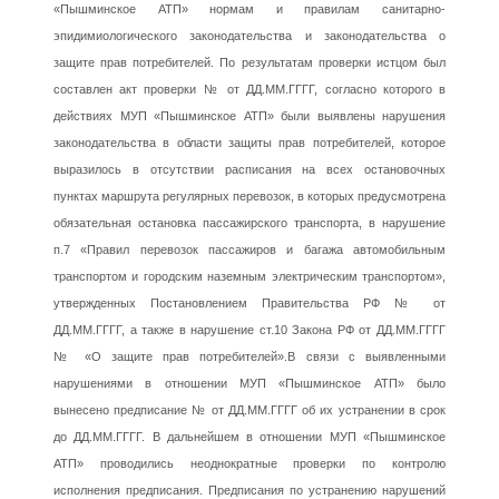
«Пышминское АТП» нормам и правилам санитарно-
эпидимиологического законодательства и законодательства о
защите прав потребителей. По результатам проверки истцом был
составлен акт проверки № от ДД.ММ.ГГГГ, согласно которого в
действиях МУП «Пышминское АТП» были выявлены нарушения
законодательства в области защиты прав потребителей, которое
выразилось в отсутствии расписания на всех остановочных
пунктах маршрута регулярных перевозок, в которых предусмотрена
обязательная остановка пассажирского транспорта, в нарушение
п.7 «Правил перевозок пассажиров и багажа автомобильным
транспортом и городским наземным электрическим транспортом»,
утвержденных Постановлением Правительства РФ № от
ДД.ММ.ГГГГ, а также в нарушение ст.10 Закона РФ от ДД.ММ.ГГГГ
№ «О защите прав потребителей».В связи с выявленными
нарушениями в отношении МУП «Пышминское АТП» было
вынесено предписание № от ДД.ММ.ГГГГ об их устранении в срок
до ДД.ММ.ГГГГ. В дальнейшем в отношении МУП «Пышминское
АТП» проводились неоднократные проверки по контролю
исполнения предписания. Предписания по устранению нарушений