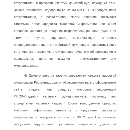
потребителей и прекращении этих действий суд, исходя из ст.46
Закона Российской Федерации № от ДД.ММ.ГГГГ «О защите прав
потребителей», в резолютивной части решения обязывает
ответчика через средства массовой информации или иным
способом довести до сведения потребителей решение суда. При
этом в случае нарушения, затрагивающего интересы
неопределенного круга потребителей, суд вправе направить копию
вступившего в законную силу решения суда для обнародования в
официальном печатном издании - государственном или
муниципальном.
Из Единого реестра зарегистрированных средств массовой
информации Роскомнадзора, опубликованного на его официальном
сайте, следует, что средство массовое информации
ФИО9»(<адрес> является муниципальным, поскольку его
учредителем является <адрес>. Кроме того, данное средство
массовой информации относится к средствам массовой
информации, в котором в силу ч.8 ст.38 Устава Пышминского
городского округа(принят решением <адрес>ной Думы от