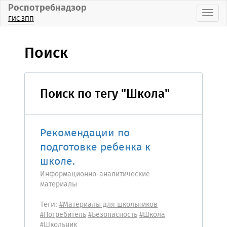
Роспотребнадзор
Пока
ГИС ЗПП
Поиск
Поиск по тегу "Школа"
Рекомендации по
подготовке ребенка к
школе.
Информационно-аналитические
материалы
Теги:
#Материалы для школьников
#Потребитель
#Безопасность
#Школа
#Школьник