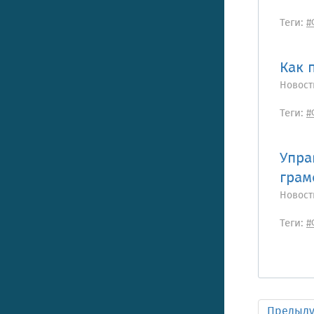
Теги:
#
Как 
Новост
Теги:
#
Упра
грам
Новост
Теги:
#
Предыд