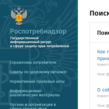
Поис
Поис
Как 
прио
Справочник потребителя
Новост
Советы по здоровому питанию
Теги:
#
Нормативные правовые акты
О со
Информационно-
аналитические материалы
Новост
Органы и организации в
Теги:
#
сфере защиты прав