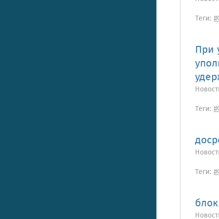
Теги:
#
При 
упол
удер
Новост
Теги:
#
доср
Новост
Теги:
#
блок
Новост