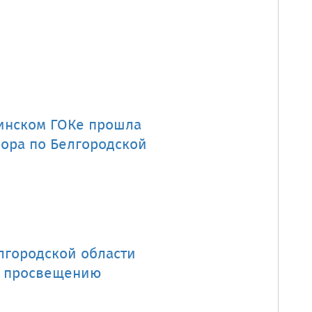
динском ГОКе прошла
ора по Белгородской
лгородской области
у просвещению