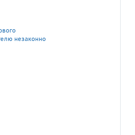
ового
телю незаконно