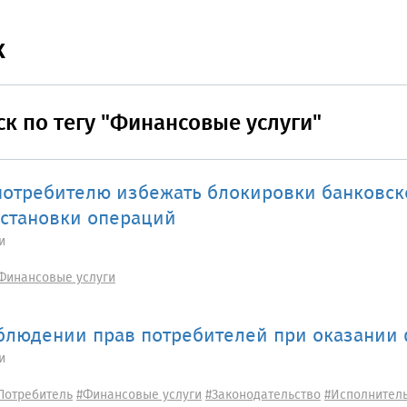
к
к по тегу "Финансовые услуги"
потребителю избежать блокировки банковск
становки операций
и
Финансовые услуги
блюдении прав потребителей при оказании 
и
Потребитель
#Финансовые услуги
#Законодательство
#Исполнител