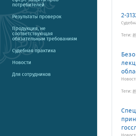
потребителей
2-31
Результаты проверок
Судебн
Продукция, не
соответствующая
Теги:
#
обязательным требованиям
Судебная практика
Безо
лекц
Новости
обла
Для сотрудников
Новост
Теги:
#
Спец
прин
госс
Новост