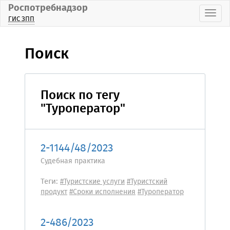
Роспотребнадзор
Пока
ГИС ЗПП
Поиск
Поиск по тегу
"Туроператор"
2-1144/48/2023
Судебная практика
Теги:
#Туристские услуги
#Туристский
продукт
#Сроки исполнения
#Туроператор
2-486/2023