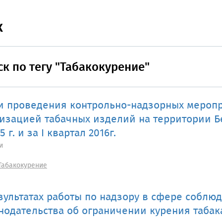
к
к по тегу "Табакокурение"
и проведения контрольно-надзорных мероп
изацией табачных изделий на территории Б
5 г. и за I квартал 2016г.
и
Табакокурение
зультатах работы по надзору в сфере соблю
нодательства об ограничении курения табака