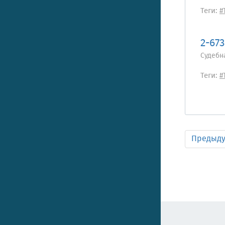
Теги:
#
2-67
Судебн
Теги:
#
Предыд