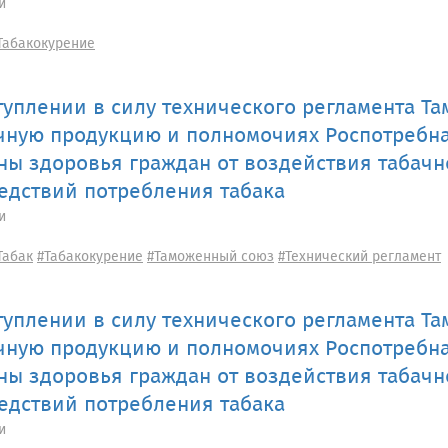
и
Табакокурение
туплении в силу технического регламента Т
чную продукцию и полномочиях Роспотребна
ны здоровья граждан от воздействия табачн
едствий потребления табака
и
Табак
#Табакокурение
#Таможенный союз
#Технический регламент
туплении в силу технического регламента Т
чную продукцию и полномочиях Роспотребна
ны здоровья граждан от воздействия табачн
едствий потребления табака
и