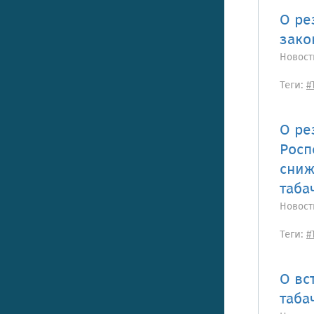
О ре
зако
Новост
Теги:
#
О ре
Росп
сниж
таба
Новост
Теги:
#
О вс
таба