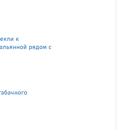
екли к
кальянной рядом с
табачного