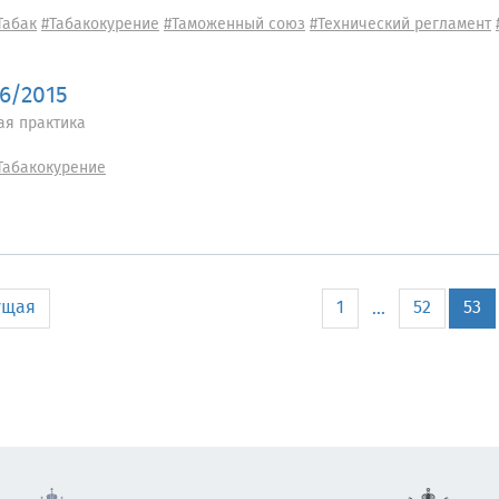
Табак
#Табакокурение
#Таможенный союз
#Технический регламент
36/2015
ая практика
Табакокурение
ущая
1
52
53
...