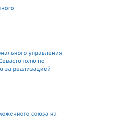
чного
онального управления
 Севастополю по
ю за реализацией
аможенного союза на