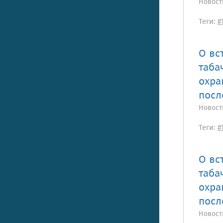
Новост
Теги:
#
О вс
таба
охра
посл
Новост
Теги:
#
О вс
таба
охра
посл
Новост