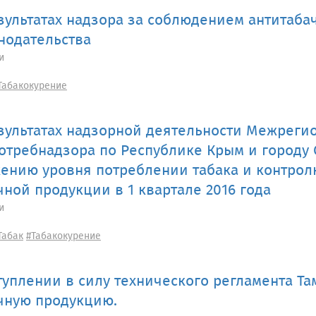
зультатах надзора за соблюдением антитаба
нодательства
и
Табакокурение
зультатах надзорной деятельности Межреги
отребнадзора по Республике Крым и городу
ению уровня потреблении табака и контрол
чной продукции в 1 квартале 2016 года
и
Табак
#Табакокурение
туплении в силу технического регламента Т
чную продукцию.