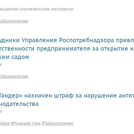
ационно-аналитические материалы
Табакокурение
удники Управления Роспотребнадзора привл
тственности предпринимателя за открытие 
ким садом
и
Табакокурение
Тандер» назначен штраф за нарушение анти
нодательства
и
Табак
#Решение суда
#Табакокурение