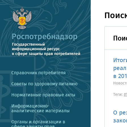
Поис
Поис
Итог
реал
Справочник потребителя
в 201
Новост
Советы по здоровому питанию
Теги:
Нормативные правовые акты
#
Информационно-
аналитические материалы
О ре
зако
Органы и организации в
сфере защиты прав