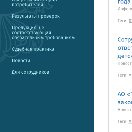
года
потребителей
Информ
Результаты проверок
Теги:
#
Продукция, не
соответствующая
обязательным требованиям
Сотр
отве
Судебная практика
детс
Новости
Новост
Для сотрудников
Теги:
#
АО «
зако
Новост
Теги:
#