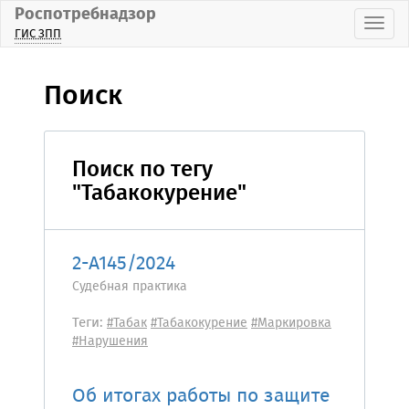
Роспотребнадзор
Пока
ГИС ЗПП
Поиск
Поиск по тегу
"Табакокурение"
2-А145/2024
Судебная практика
Теги:
#Табак
#Табакокурение
#Маркировка
#Нарушения
Об итогах работы по защите