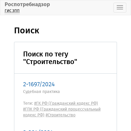
Роспотребнадзор
Пока
ГИС ЗПП
Поиск
Поиск по тегу
"Строительство"
2-1697/2024
Судебная практика
Теги:
#ГК РФ (Гражданский кодекс РФ)
#ГПК РФ (Гражданский процессуальный
кодекс РФ)
#Строительство