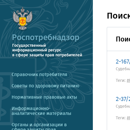
Поис
Поис
2-167
Судебн
Справочник потребителя
Теги:
#
Советы по здоровому питанию
Нормативные правовые акты
2-37/
Судебн
Информационно-
аналитические материалы
Теги:
#
Органы и организации в
сфере защиты прав