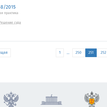
58/2015
ая практика
Решение суда
ущая
1
250
251
252
...