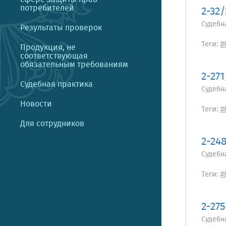
потребителей
2-32
Судебн
Результаты проверок
Теги:
#
Продукция, не
соответствующая
обязательным требованиям
2-271
Судебная практика
Судебн
Новости
Теги:
#
Для сотрудников
2-24
Судебн
Теги:
#
2-27
Судебн