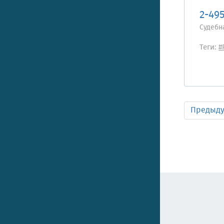
2-49
Судебн
Теги:
#
Предыд