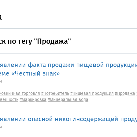
к
к по тегу "Продажа"
явлении факта продажи пищевой продукции
еме «Честный знак»
и
Розничная торговля
#Потребитель
#Пищевая продукция
#Продажа
твенность
#Маркировка
#Минеральная вода
явлении опасной никотинсодержащей прод
и