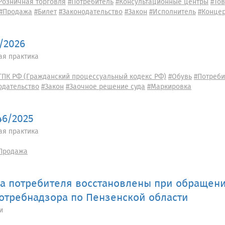
Розничная торговля
#Потребитель
#Консультационные центры
#То
#Продажа
#Билет
#Законодательство
#Закон
#Исполнитель
#Конце
9/2026
ая практика
ГПК РФ (Гражданский процессуальный кодекс РФ)
#Обувь
#Потреби
одательство
#Закон
#Заочное решение суда
#Маркировка
46/2025
ая практика
Продажа
а потребителя восстановлены при обращени
отребнадзора по Пензенской области
и