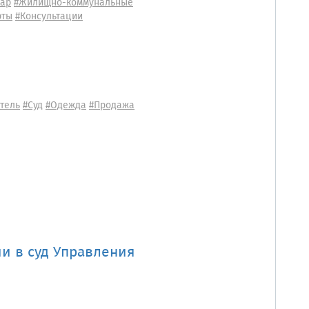
вар
#Жилищно-коммунальные
рты
#Консультации
тель
#Суд
#Одежда
#Продажа
и в суд Управления