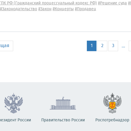
ГПК РФ (Гражданский процессуальный кодекс РФ)
#Решение суда
#
#Законодательство
#Закон
#Концерты
#Продавец
ущая
1
2
3
...
резидент России
Правительство России
Роспотребнадзор