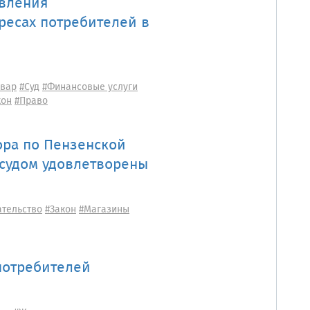
авления
ресах потребителей в
овар
#Суд
#Финансовые услуги
кон
#Право
ора по Пензенской
 судом удовлетворены
ательство
#Закон
#Магазины
потребителей