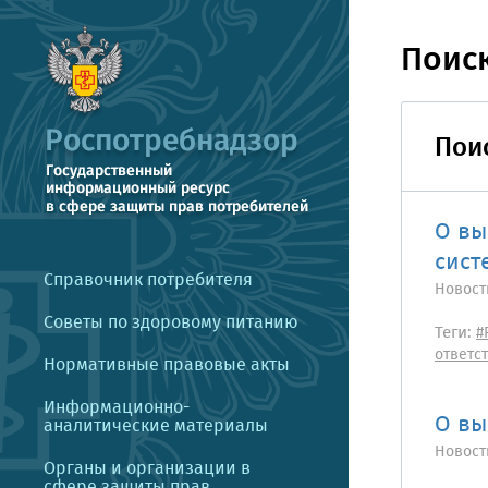
Поис
Поис
О вы
сист
Справочник потребителя
Новост
Советы по здоровому питанию
Теги:
#
ответс
Нормативные правовые акты
Информационно-
О вы
аналитические материалы
Новост
Органы и организации в
сфере защиты прав