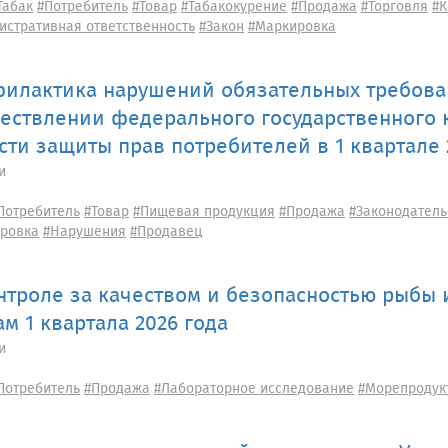
Табак
#Потребитель
#Товар
#Табакокурение
#Продажа
#Торговля
#К
истративная ответственность
#Закон
#Маркировка
илактика нарушений обязательных требова
ествлении федерального государственного к
сти защиты прав потребителей в 1 квартале 
и
Потребитель
#Товар
#Пищевая продукция
#Продажа
#Законодатель
ровка
#Нарушения
#Продавец
нтроле за качеством и безопасностью рыбы 
ам 1 квартала 2026 года
и
Потребитель
#Продажа
#Лабораторное исследование
#Морепродук