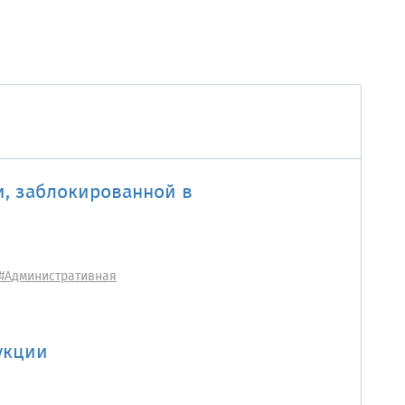
, заблокированной в
#Административная
укции