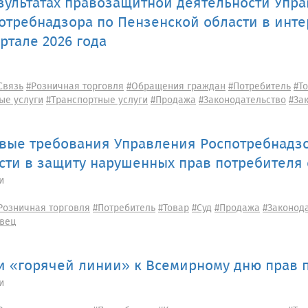
зультатах правозащитной деятельности Упр
отребнадзора по Пензенской области в инте
артале 2026 года
Связь
#Розничная торговля
#Обращения граждан
#Потребитель
#Т
ые услуги
#Транспортные услуги
#Продажа
#Законодательство
#За
вые требования Управления Роспотребнадз
сти в защиту нарушенных прав потребителя
и
Розничная торговля
#Потребитель
#Товар
#Суд
#Продажа
#Законод
вец
и «горячей линии» к Всемирному дню прав 
и