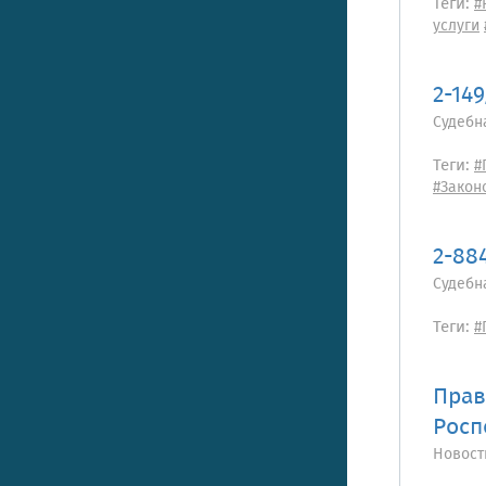
Теги:
#
услуги
2-14
Судебн
Теги:
#
#Закон
2-88
Судебн
Теги:
#
Прав
Росп
Новост