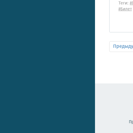
Теги:
#
#Билет
Предыд
П