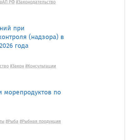
оАП РФ
#Законодательство
ний при
онтроля (надзора) в
2026 года
ство
#Закон
#Консультации
и морепродуктов по
ты
#Рыба
#Рыбная продукция