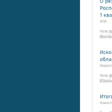
О ре
Росп
1 кв
НПА
Теги:
#
#Бытов
Иско
обла
Новост
Теги:
#
#Прода
Итог
Новост