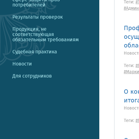
Теги:
#
потребителей
#Админ
Результаты проверок
Проф
Продукция, не
соответствующая
осущ
обязательным требованиям
обла
Судебная практика
Новост
Новости
Теги:
#
#Марки
Для сотрудников
О ко
итог
Новост
Теги:
#