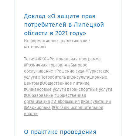
Доклад «О защите прав
потребителей в Липецкой
области в 2021 году»
Информационно-аналитические
материалы
Теги:
#ЖКХ
#Региональная программа
#Розничная торговля
#Бытовое
обслуживание
#Решение суда
#Туристские
услуги
#Потребитель
#Консультационные
центры
#Общественное питание
#Финансовые услуги
#Транспортные услуги
#Образование
#Общественная
организация
#Информация
#Консультации
#Маркировка
#Органы исполнительной
власти
О практике проведения