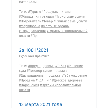
материалы
Теги:
#Туризм
#Продукты питания
#Обращения граждан
#Туристские услуги
#Потребитель
#Товар
#Финансовые услуги
#Маркировка
#Местные органы
самоуправления
#Органы исполнительной
власти
#Право
2a-1081/2021
Судебная практика
Теги:
#Вред здоровью
#Табак
#Решение
суда
#Договор купли-продажи
#Дистанционная продажа
#Табакокурение
#Продажа
#КоАП РФ
#Детское здоровье
#Нарушения
#Органы исполнительной
власти
12 марта 2021 года