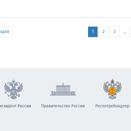
ущая
1
2
3
...
резидент России
Правительство России
Роспотребнадзор