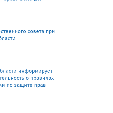
ественного совета при
бласти
области информирует
ельность о правилах
и по защите прав