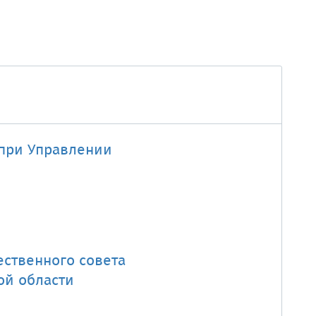
 при Управлении
ественного совета
ой области