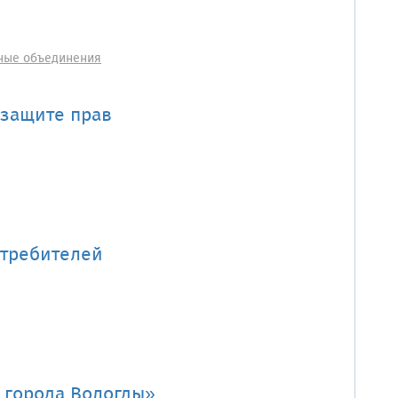
ные объединения
 защите прав
отребителей
 города Вологды»