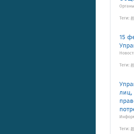
Органы
Теги:
#
15 ф
Упра
Новост
Теги:
#
Упра
лиц,
прав
потр
Информ
Теги:
#