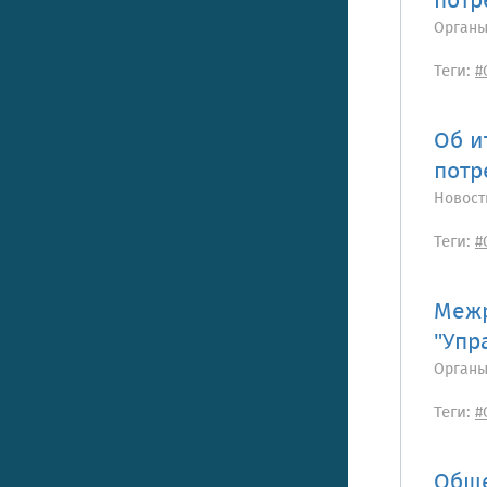
потр
Органы
Теги:
#
Об и
потр
Новост
Теги:
#
Межр
"Упр
Органы
Теги:
#
Обще