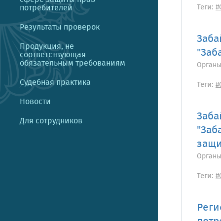
Теги:
потребителей
#
Результаты проверок
Заба
Продукция, не
"Заб
соответствующая
обязательным требованиям
Органы
Судебная практика
Теги:
#
Новости
Заба
Для сотрудников
"Заб
защи
Органы
Теги:
#
Реги