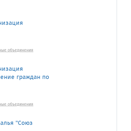
низация
ные объединения
низация
ение граждан по
ные объединения
алья "Союз