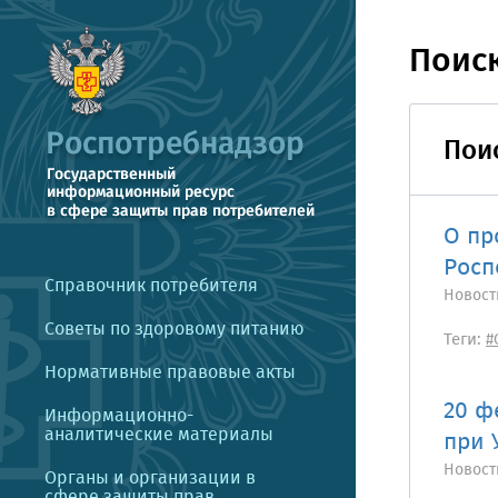
Поис
Пои
О пр
Росп
Справочник потребителя
Новост
Советы по здоровому питанию
Теги:
#
Нормативные правовые акты
20 ф
Информационно-
аналитические материалы
при 
Новост
Органы и организации в
сфере защиты прав