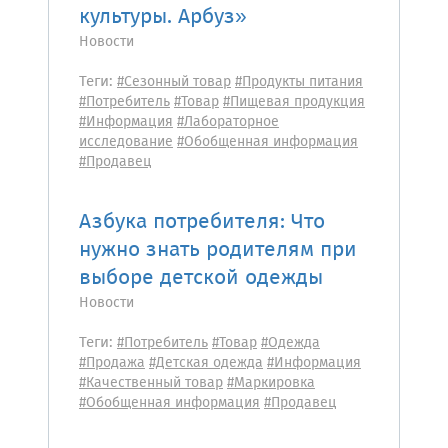
культуры. Арбуз»
Новости
Теги:
#Сезонный товар
#Продукты питания
#Потребитель
#Товар
#Пищевая продукция
#Информация
#Лабораторное
исследование
#Обобщенная информация
#Продавец
Азбука потребителя: Что
нужно знать родителям при
выборе детской одежды
Новости
Теги:
#Потребитель
#Товар
#Одежда
#Продажа
#Детская одежда
#Информация
#Качественный товар
#Маркировка
#Обобщенная информация
#Продавец