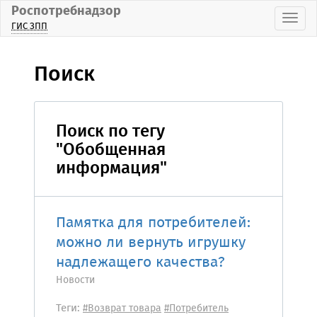
Роспотребнадзор
Пока
ГИС ЗПП
Поиск
Поиск по тегу
"Обобщенная
информация"
Памятка для потребителей:
можно ли вернуть игрушку
надлежащего качества?
Новости
Теги:
#Возврат товара
#Потребитель