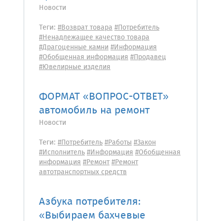
Новости
Теги:
#Возврат товара
#Потребитель
#Ненадлежащее качество товара
#Драгоценные камни
#Информация
#Обобщенная информация
#Продавец
#Ювелирные изделия
ФОРМАТ «ВОПРОС-ОТВЕТ»
автомобиль на ремонт
Новости
Теги:
#Потребитель
#Работы
#Закон
#Исполнитель
#Информация
#Обобщенная
информация
#Ремонт
#Ремонт
автотранспортных средств
Азбука потребителя:
«Выбираем бахчевые