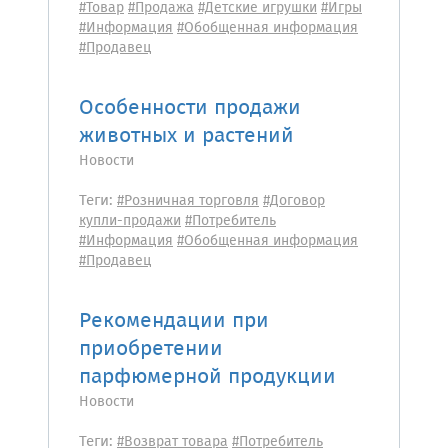
#Товар
#Продажа
#Детские игрушки
#Игры
#Информация
#Обобщенная информация
#Продавец
Особенности продажи
животных и растений
Новости
Теги:
#Розничная торговля
#Договор
купли-продажи
#Потребитель
#Информация
#Обобщенная информация
#Продавец
Рекомендации при
приобретении
парфюмерной продукции
Новости
Теги:
#Возврат товара
#Потребитель