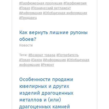
#Парфюмерная продукция
#Парфюмерия
#Товар
#Технический регламент
#Информация
#Обобщенная информация
#Продавец
Как вернуть лишние рулоны
обоев?
Новости
Теги:
#Возврат товара
#Потребитель
#Товар
#Закон
#Информация
#Обобщенная
информация
#Ремонт
Особенности продажи
ювелирных и других
изделий драгоценных
металлов и (или)
драгоценных камней