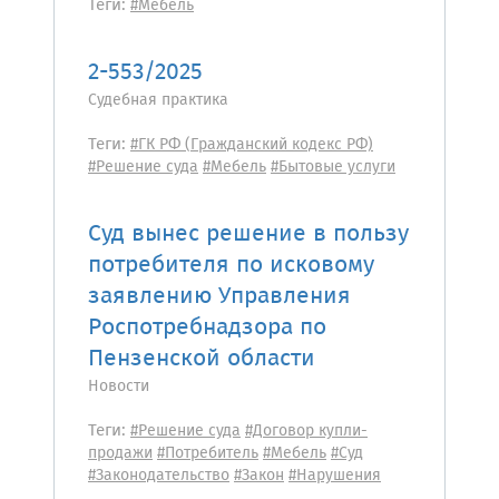
Теги:
#Мебель
2-553/2025
Судебная практика
Теги:
#ГК РФ (Гражданский кодекс РФ)
#Решение суда
#Мебель
#Бытовые услуги
Суд вынес решение в пользу
потребителя по исковому
заявлению Управления
Роспотребнадзора по
Пензенской области
Новости
Теги:
#Решение суда
#Договор купли-
продажи
#Потребитель
#Мебель
#Суд
#Законодательство
#Закон
#Нарушения