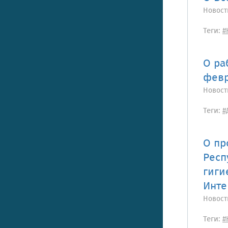
Новост
Теги:
#
О ра
февр
Новост
Теги:
#
О пр
Респ
гиги
Инте
Новост
Теги:
#