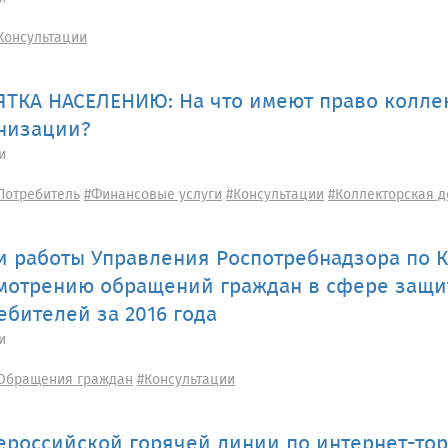
Консультации
ТКА НАСЕЛЕНИЮ: На что имеют право колле
низации?
и
Потребитель
#Финансовые услуги
#Консультации
#Коллекторская д
и работы Управления Роспотребнадзора по 
мотрению обращений граждан в сфере защи
ебителей за 2016 года
и
Обращения граждан
#Консультации
ероссийской горячей линии по интернет-то