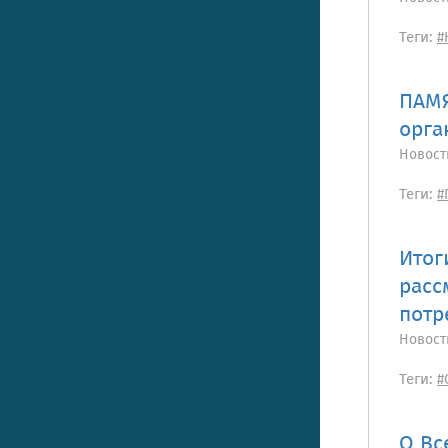
Теги:
#
ПАМЯ
орга
Новост
Теги:
#
Итог
расс
потр
Новост
Теги:
#
О Вс