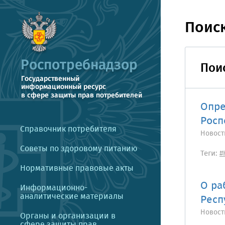
Поис
Поис
Опре
Росп
Справочник потребителя
Новост
Советы по здоровому питанию
Теги:
#
Нормативные правовые акты
О ра
Информационно-
аналитические материалы
Респ
Новост
Органы и организации в
сфере защиты прав