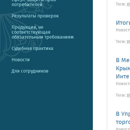
Теги:
потребителей
#
Результаты проверок
Итог
Продукция, не
Новост
соответствующая
обязательным требованиям
Теги:
#
Судебная практика
В Ме
Новости
Крым
Для сотрудников
Инте
Новост
Теги:
#
В Уп
торг
Новост