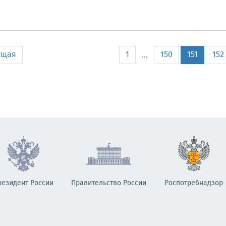
ущая
1
150
151
152
...
резидент России
Правительство России
Роспотребнадзор