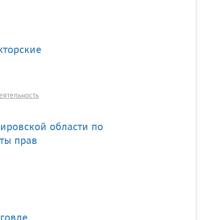
кторские
еятельность
Кировской области по
ты прав
рговле