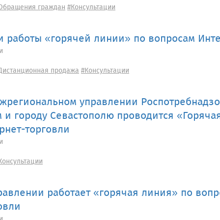
Обращения граждан
#Консультации
и работы «горячей линии» по вопросам Инт
и
Дистанционная продажа
#Консультации
жрегиональном управлении Роспотребнадзо
 и городу Севастополю проводится «Горяча
рнет-торговли
и
Консультации
равлении работает «горячая линия» по вопр
овли
и