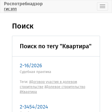
Роспотребнадзор
Пока
ГИС ЗПП
Поиск
Поиск по тегу "Квартира"
2-16/2026
Судебная практика
Теги:
#Договор участия в долевом
строительстве
#Долевое строительство
#Квартира
2-3454/2024