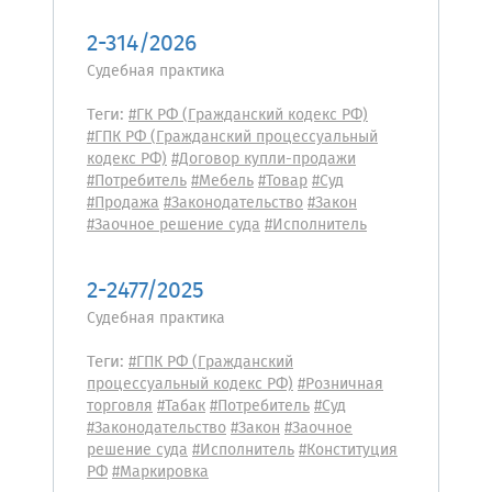
2-314/2026
Судебная практика
Теги:
#ГК РФ (Гражданский кодекс РФ)
#ГПК РФ (Гражданский процессуальный
кодекс РФ)
#Договор купли-продажи
#Потребитель
#Мебель
#Товар
#Суд
#Продажа
#Законодательство
#Закон
#Заочное решение суда
#Исполнитель
2-2477/2025
Судебная практика
Теги:
#ГПК РФ (Гражданский
процессуальный кодекс РФ)
#Розничная
торговля
#Табак
#Потребитель
#Суд
#Законодательство
#Закон
#Заочное
решение суда
#Исполнитель
#Конституция
РФ
#Маркировка