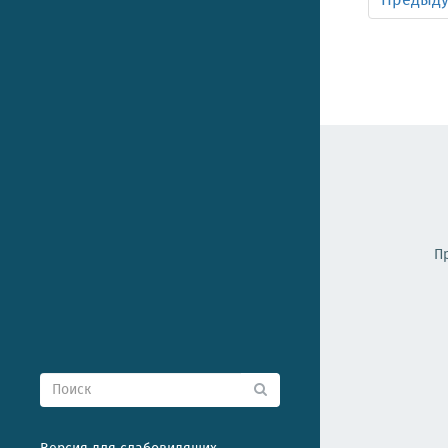
Предыд
П