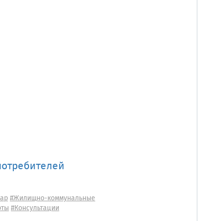
потребителей
вар
#Жилищно-коммунальные
рты
#Консультации