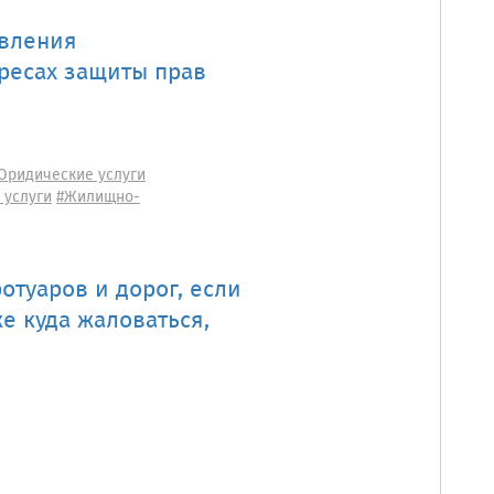
авления
ресах защиты прав
Юридические услуги
 услуги
#Жилищно-
отуаров и дорог, если
е куда жаловаться,