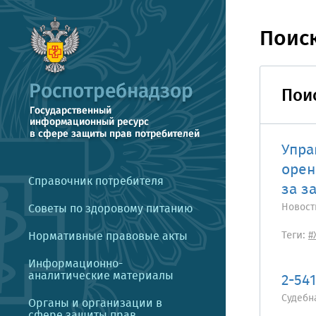
Поис
Пои
Упра
орен
Справочник потребителя
за з
Новост
Советы по здоровому питанию
Теги:
Нормативные правовые акты
#
Информационно-
аналитические материалы
2-54
Судебн
Органы и организации в
сфере защиты прав