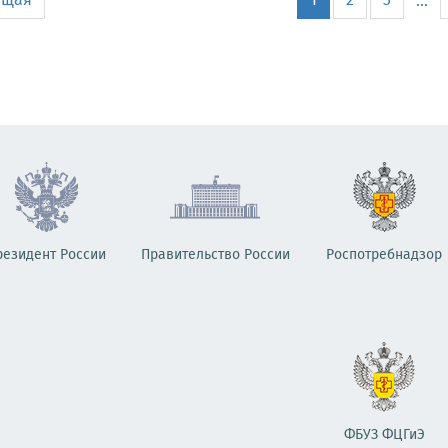
ущая
1
2
3
...
резидент России
Правительство России
Роспотребнадзор
ФБУЗ ФЦГиЭ