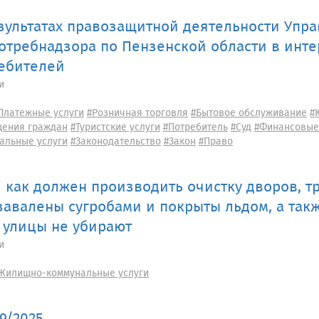
зультатах правозащитной деятельности Упр
отребнадзора по Пензенской области в инте
ебителей
и
Платежные услуги
#Розничная торговля
#Бытовое обслуживание
#
ения граждан
#Туристские услуги
#Потребитель
#Суд
#Финансовые
альные услуги
#Законодательство
#Закон
#Право
и как должен производить очистку дворов, тр
завалены сугробами и покрыты льдом, а такж
 улицы не убирают
и
Жилищно-коммунальные услуги