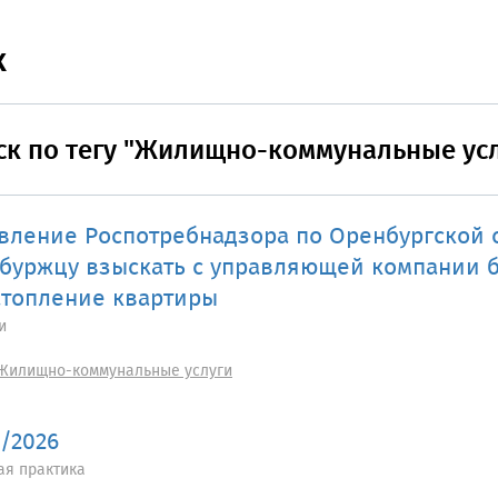
к
ск по тегу "Жилищно-коммунальные ус
вление Роспотребнадзора по Оренбургской 
буржцу взыскать с управляющей компании б
атопление квартиры
и
Жилищно-коммунальные услуги
1/2026
ая практика