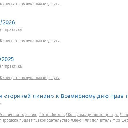
Жилищно-коммунальные услуги
5/2026
ая практика
Жилищно-коммунальные услуги
/2025
ая практика
Жилищно-коммунальные услуги
и «горячей линии» к Всемирному дню прав 
и
Розничная торговля
#Потребитель
#Консультационные центры
#То
#Продажа
#Билет
#Законодательство
#Закон
#Исполнитель
#Конце