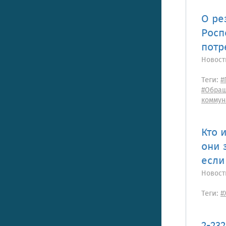
О ре
Росп
потр
Новост
Теги:
#
#Обращ
коммун
Кто 
они 
если
Новост
Теги:
#