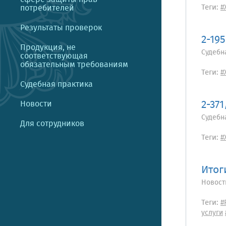
Теги:
потребителей
#
Результаты проверок
2-19
Продукция, не
Судебн
соответствующая
обязательным требованиям
Теги:
#
Судебная практика
2-371
Новости
Судебн
Для сотрудников
Теги:
#
Итог
Новост
Теги:
#
услуги