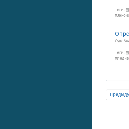
Теги:
#
#Закон
Опре
Судебн
Теги:
#
#Индив
Предыд