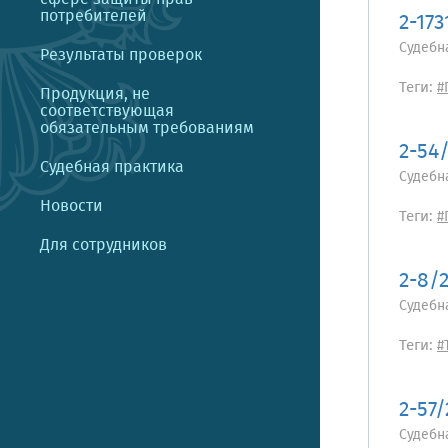
потребителей
2-173
Судебн
Результаты проверок
Теги:
#
Продукция, не
соответствующая
обязательным требованиям
2-54
Судебная практика
Судебн
Новости
Теги:
#
Для сотрудников
2-8/
Судебн
Теги:
#
2-57
Судебн