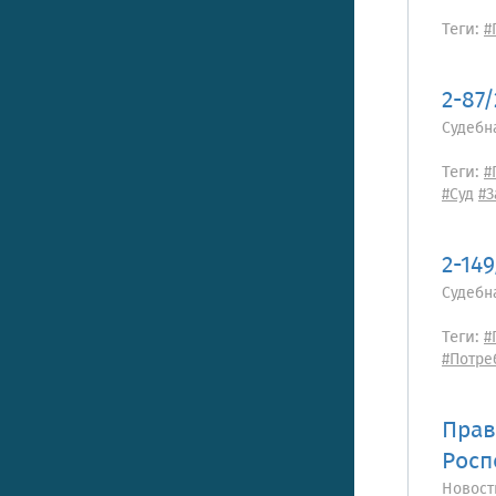
Теги:
#
2-87
Судебн
Теги:
#
#Суд
#З
2-14
Судебн
Теги:
#
#Потре
Прав
Росп
Новост