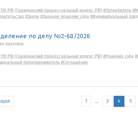
ГПК РФ (Гражданский процессуальный кодекс РФ)
#Потребитель
#М
одательство
#Закон
#Заочное решение суда
#Индивидуальный пре
деление по делу №2-68/2026
ая практика
ГПК РФ (Гражданский процессуальный кодекс РФ)
#Решение суда
#
идуальный предприниматель
#Соглашение
ущая
1
3
4
5
...