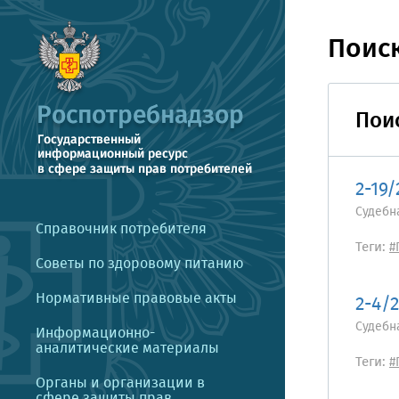
Поис
Пои
2-19/
Судебн
Справочник потребителя
Теги:
#
Советы по здоровому питанию
Нормативные правовые акты
2-4/
Судебн
Информационно-
аналитические материалы
Теги:
#
Органы и организации в
сфере защиты прав