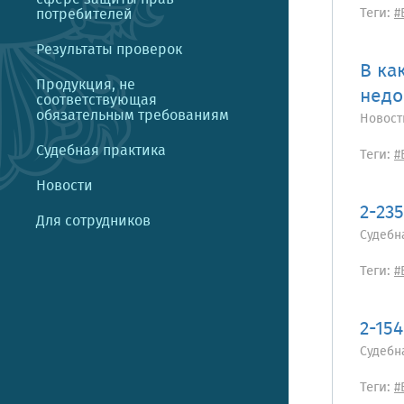
Теги:
потребителей
#
Результаты проверок
В ка
Продукция, не
недо
соответствующая
обязательным требованиям
Новост
Судебная практика
Теги:
#
Новости
2-23
Для сотрудников
Судебн
Теги:
#
2-154
Судебн
Теги:
#