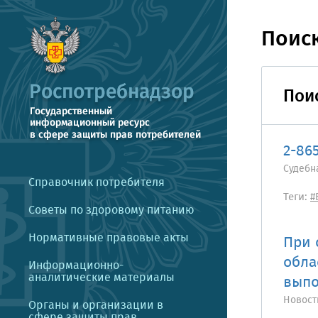
Поис
Поис
2-86
Судебн
Справочник потребителя
Теги:
#
Советы по здоровому питанию
Нормативные правовые акты
При 
обла
Информационно-
аналитические материалы
выпо
Новост
Органы и организации в
сфере защиты прав