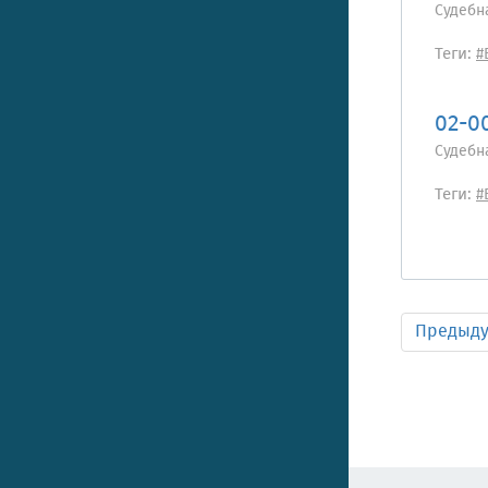
Судебн
Теги:
#
02-0
Судебн
Теги:
#
Предыд