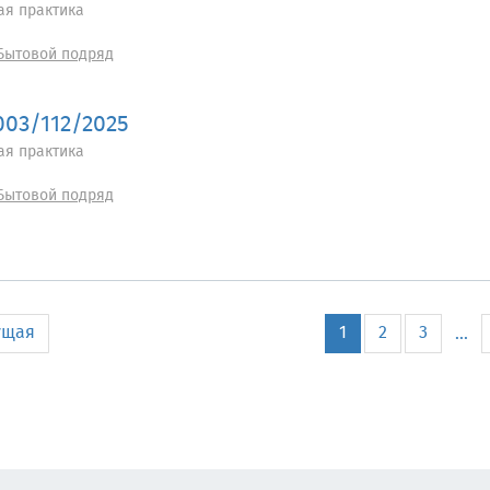
ая практика
Бытовой подряд
003/112/2025
ая практика
Бытовой подряд
ущая
1
2
3
...