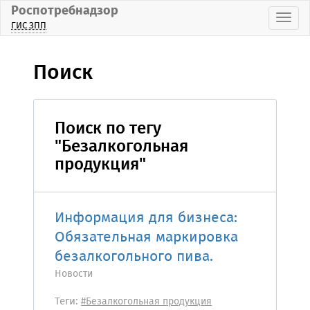
Роспотребнадзор
Пока
ГИС ЗПП
Поиск
Поиск по тегу
"Безалкогольная
продукция"
Информация для бизнеса:
Обязательная маркировка
безалкогольного пива.
Новости
Теги:
#Безалкогольная продукция